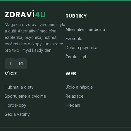
ZDRAVÍ
4U
RUBRIKY
Magazín o zdraví, životním stylu
Alternativní medicína
a duši. Alternativní medicína,
ezoterika, psychika, hubnutí,
Ezoterika
cvičení i horoskopy – inspirace
Duše a psychika
pro tělo i mysl každý den.
Životní styl
f
IG
VÍCE
WEB
Hubnutí a diety
Jídlo a nápoje
Sportujeme a cvičíme
Relaxace
Horoskopy
Hledání
Sex a vztahy