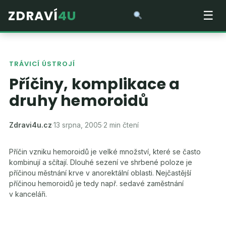
ZDRAVÍ
4U
☰
TRÁVICÍ ÚSTROJÍ
Příčiny, komplikace a
druhy hemoroidů
Zdravi4u.cz
·
13 srpna, 2005
·
2 min čtení
Příčin vzniku hemoroidů je velké množství, které se často
kombinují a sčítají. Dlouhé sezení ve shrbené poloze je
příčinou městnání krve v anorektální oblasti. Nejčastější
příčinou hemoroidů je tedy např. sedavé zaměstnání
v kanceláři.