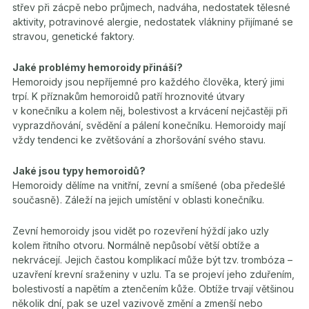
střev při zácpě nebo průjmech, nadváha, nedostatek tělesné
aktivity, potravinové alergie, nedostatek vlákniny přijímané se
stravou, genetické faktory.
Jaké problémy hemoroidy přináší?
Hemoroidy jsou nepříjemné pro každého člověka, který jimi
trpí. K příznakům hemoroidů patří hroznovité útvary
v konečníku a kolem něj, bolestivost a krvácení nejčastěji při
vyprazdňování, svědění a pálení konečníku. Hemoroidy mají
vždy tendenci ke zvětšování a zhoršování svého stavu.
Jaké jsou typy hemoroidů?
Hemoroidy dělíme na vnitřní, zevní a smíšené (oba předešlé
současně). Záleží na jejich umístění v oblasti konečníku.
Zevní hemoroidy jsou vidět po rozevření hýždí jako uzly
kolem řitního otvoru. Normálně nepůsobí větší obtíže a
nekrvácejí. Jejich častou komplikací může být tzv. trombóza –
uzavření krevní sraženiny v uzlu. Ta se projeví jeho zduřením,
bolestivostí a napětím a ztenčením kůže. Obtíže trvají většinou
několik dní, pak se uzel vazivově změní a zmenší nebo