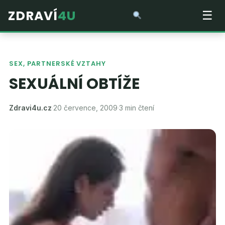
ZDRAVÍ
4U
☰
SEX, PARTNERSKÉ VZTAHY
SEXUÁLNÍ OBTÍŽE
Zdravi4u.cz
·
20 července, 2009
·
3 min čtení