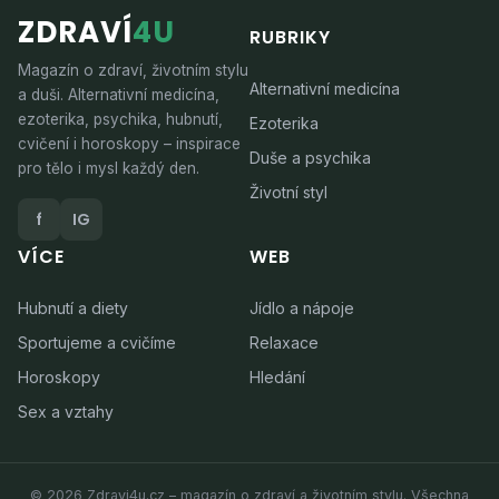
ZDRAVÍ
4U
RUBRIKY
Magazín o zdraví, životním stylu
Alternativní medicína
a duši. Alternativní medicína,
ezoterika, psychika, hubnutí,
Ezoterika
cvičení i horoskopy – inspirace
Duše a psychika
pro tělo i mysl každý den.
Životní styl
f
IG
VÍCE
WEB
Hubnutí a diety
Jídlo a nápoje
Sportujeme a cvičíme
Relaxace
Horoskopy
Hledání
Sex a vztahy
© 2026 Zdravi4u.cz – magazín o zdraví a životním stylu. Všechna