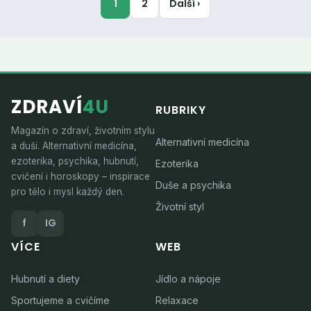
1
2
Další ›
ZDRAVÍ
4U
RUBRIKY
Magazín o zdraví, životním stylu
Alternativní medicína
a duši. Alternativní medicína,
ezoterika, psychika, hubnutí,
Ezoterika
cvičení i horoskopy – inspirace
Duše a psychika
pro tělo i mysl každý den.
Životní styl
f
IG
VÍCE
WEB
Hubnutí a diety
Jídlo a nápoje
Sportujeme a cvičíme
Relaxace