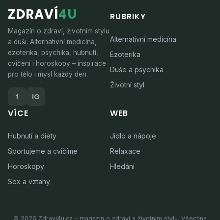
ZDRAVÍ
4U
RUBRIKY
Magazín o zdraví, životním stylu
Alternativní medicína
a duši. Alternativní medicína,
ezoterika, psychika, hubnutí,
Ezoterika
cvičení i horoskopy – inspirace
Duše a psychika
pro tělo i mysl každý den.
Životní styl
f
IG
VÍCE
WEB
Hubnutí a diety
Jídlo a nápoje
Sportujeme a cvičíme
Relaxace
Horoskopy
Hledání
Sex a vztahy
© 2026 Zdravi4u.cz – magazín o zdraví a životním stylu. Všechna