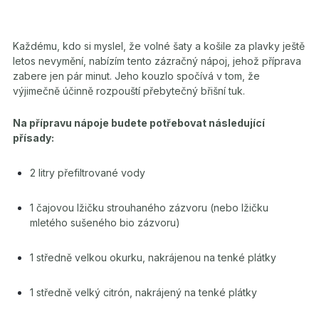
Každému, kdo si myslel, že volné šaty a košile za plavky ještě
letos nevymění, nabízím tento zázračný nápoj, jehož příprava
zabere jen pár minut. Jeho kouzlo spočívá v tom, že
výjimečně účinně rozpouští přebytečný břišní tuk.
Na přípravu nápoje budete potřebovat následující
přísady:
2 litry přefiltrované vody
1 čajovou lžičku strouhaného zázvoru (nebo lžičku
mletého sušeného bio zázvoru)
1 středně velkou okurku, nakrájenou na tenké plátky
1 středně velký citrón, nakrájený na tenké plátky