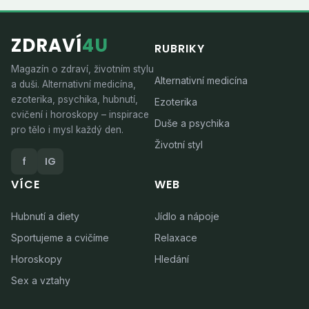
ZDRAVÍ
4U
RUBRIKY
Magazín o zdraví, životním stylu
Alternativní medicína
a duši. Alternativní medicína,
ezoterika, psychika, hubnutí,
Ezoterika
cvičení i horoskopy – inspirace
Duše a psychika
pro tělo i mysl každý den.
Životní styl
f
IG
VÍCE
WEB
Hubnutí a diety
Jídlo a nápoje
Sportujeme a cvičíme
Relaxace
Horoskopy
Hledání
Sex a vztahy