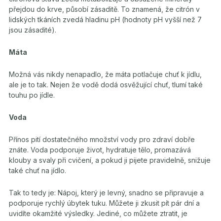
přejdou do krve, působí zásaditě. To znamená, že citrón v
lidských tkáních zvedá hladinu pH (hodnoty pH vyšší než 7
jsou zásadité).
Máta
Možná vás nikdy nenapadlo, že máta potlačuje chuť k jídlu,
ale je to tak. Nejen že vodě dodá osvěžující chuť, tlumí také
touhu po jídle.
Voda
Přínos pití dostatečného množství vody pro zdraví dobře
znáte. Voda podporuje život, hydratuje tělo, promazává
klouby a svaly při cvičení, a pokud ji pijete pravidelně, snižuje
také chuť na jídlo.
Tak to tedy je: Nápoj, který je levný, snadno se připravuje a
podporuje rychlý úbytek tuku. Můžete ji zkusit pít pár dní a
uvidíte okamžité výsledky. Jediné, co můžete ztratit, je