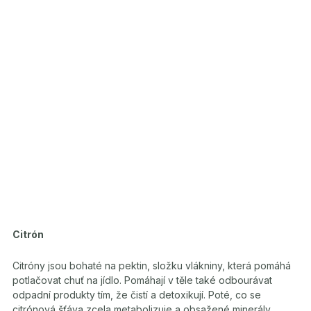
Citrón
Citróny jsou bohaté na pektin, složku vlákniny, která pomáhá
potlačovat chuť na jídlo. Pomáhají v těle také odbourávat
odpadní produkty tím, že čistí a detoxikují. Poté, co se
citrónová šťáva zcela metabolizuje a obsažené minerály