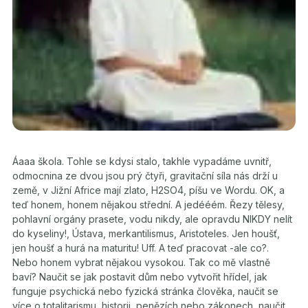
Áaaa škola. Tohle se kdysi stalo, takhle vypadáme uvnitř,
odmocnina ze dvou jsou prý čtyři, gravitační síla nás drží u
země, v Jižní Africe mají zlato, H2SO4, píšu ve Wordu. OK, a
teď honem, honem nějakou střední. A jedééém. Řezy tělesy,
pohlavní orgány prasete, vodu nikdy, ale opravdu NIKDY nelít
do kyseliny!, Ústava, merkantilismus, Aristoteles. Jen houšť,
jen houšť a hurá na maturitu! Uff. A teď pracovat -ale co?.
Nebo honem vybrat nějakou vysokou. Tak co mě vlastně
baví? Naučit se jak postavit dům nebo vytvořit hřídel, jak
funguje psychická nebo fyzická stránka člověka, naučit se
více o totalitarismu, historii, penězích nebo zákonech, naučit