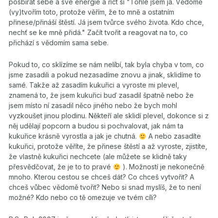
posbírat sebe a své energie a říct si "Tohle jsem já. Vědomě
(vy)tvořím toto, protože věřím, že to mně a ostatním
přinese/přináší štěstí. Já jsem tvůrce svého života. Kdo chce,
nechť se ke mně přidá." Začít tvořit a reagovat na to, co
přichází s vědomím sama sebe.
Pokud to, co sklízíme se nám nelíbí, tak byla chyba v tom, co
jsme zasadili a pokud nezasadíme znovu a jinak, sklidíme to
samé. Takže až zasadím kukuřici a vyroste mi plevel,
znamená to, že jsem kukuřici buď zasadil špatně nebo že
jsem místo ní zasadil něco jiného nebo že bych mohl
vyzkoušet jinou plodinu. Někteří ale sklidí plevel, dokonce si z
něj udělají popcorn a budou si pochvalovat, jak nám ta
kukuřice krásně vyrostla a jak je chutná.
A nebo zasadíte
kukuřici, protože věříte, že přinese štěstí a až vyroste, zjistíte,
že vlastně kukuřici nechcete (ale můžete se klidně taky
přesvědčovat, že je to to pravé
). Možností je nekonečně
mnoho. Kterou cestou se chceš dát? Co chceš vytvořit? A
chceš vůbec vědomě tvořit? Nebo si snad myslíš, že to není
možné? Kdo nebo co tě omezuje ve tvém cíli?