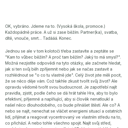
OK, vybráno. Jdeme na to. (Vysoká škola, promoce.)
Každopádně práce. A už si zase běžím. Partner(ka), svatba,
dítě, vnouče, smrt… Tadááá. Konec.
Jednou se ale v tom kolotoči třeba zastavíte a zeptáte se
"Kam to vůbec běžím? A proč tam běžím? Jaký to má smysl?".
Možná nezjistíte odpovědi na tyto otázky, ale začnete hledat,
jak si ten svůj běh zpříjemnit nebo jak se načas zastavit a
rozhlédnout se "o co tu vlastně jde". Celý život jste měli pocit,
že se něco děje vám. Což takhle zkusit tvořit svůj život? Ale
opravdu vědomě tvořit svou budoucnost. Je zapotřebí najít
pravidla, zjistit, podle čeho se dá hrát tahle Hra, aby to bylo
efektivní, příjemné a naplňující, aby si člověk nenatloukl a
našel něco dlouhodobého, co bude přinášet štěstí. Ale co? A
nebo se najít, nenechat se vláčet energiemi situací a ostatních
lidí, přijímat a reagovat vycentrovaný ve vlastním středu na to,
co přichází. A nebo tohle všechno spojit. Najít svůj střed,