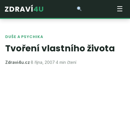
ZDRAVÍ
4U
☰
DUŠE A PSYCHIKA
Tvoření vlastního života
Zdravi4u.cz
·
8 října, 2007
·
4 min čtení