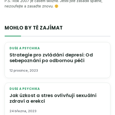
P.S.: Rok 2007 je časem sklizně. Jestli jste zasadili špatně,
nezoufejte a zasaďte znovu.
MOHLO BY TĚ ZAJÍMAT
DUŠE A PSYCHIKA
Strategie pro zvládání depresí: Od
sebepoznání po odbornou péči
12 prosince, 2023
DUŠE A PSYCHIKA
Jak úzkost a stres ovlivňují sexuální
zdraví a erekci
24 března, 2023