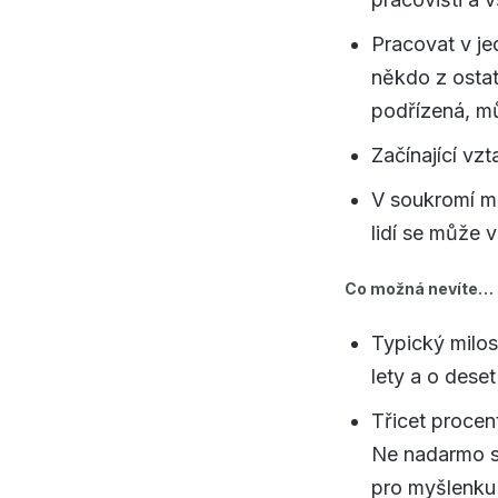
Pracovat v je
někdo z osta
podřízená, mů
Začínající vzt
V soukromí měj
lidí se může 
Co možná nevíte…
Typický milos
lety a o deset
Třicet
procent
Ne nadarmo s
pro myšlenku