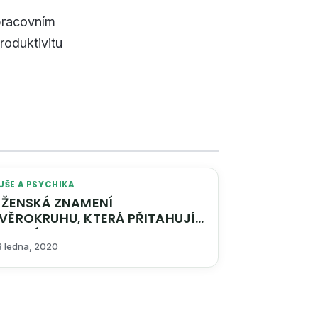
 pracovním
roduktivitu
UŠE A PSYCHIKA
ŽENSKÁ ZNAMENÍ
VĚROKRUHU, KTERÁ PŘITAHUJÍ
AREBÁKY
3 ledna, 2020