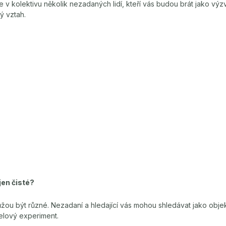
e v kolektivu několik nezadaných lidí, kteří vás budou brát jako výz
ý vztah.
jen čisté?
ou být různé. Nezadaní a hledající vás mohou shledávat jako objekt 
telový experiment.