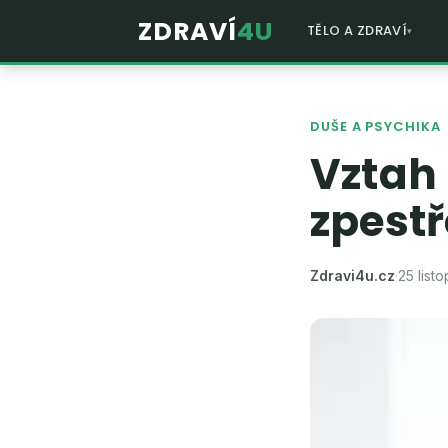
ZDRAVÍ
4U
TĚLO A ZDRAVÍ
DUŠE A PSYCHIKA
Vztah 
zpestř
Zdravi4u.cz
·
25 list