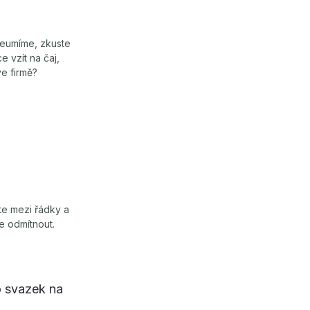
neumíme, zkuste
e vzít na čaj,
ve firmě?
ěte mezi řádky a
te odmítnout.
o svazek na