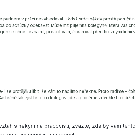
partnera v práci nevyhledávat, i když srdci někdy prostě poručit 
se dá od schůzky očekávat. Může mít příjemná kolegyně, která vás chc
 jen se chce seznámit, poradit vám, či varovat před hroznými lidmi 
e-li se protějšku líbit, že vám to napřímo neřekne. Proto radíme – čt
. Částečně tak zjistíte, o co kolegovi jde a poměrně zdvořile ho může
ztah s někým na pracovišti, zvažte, zda by vám tent
še co s tím souvisí, vyhovoval.