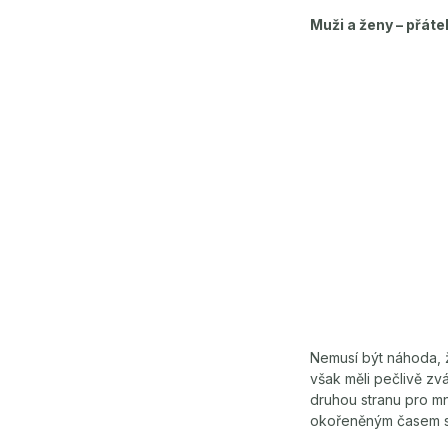
Muži a ženy – přát
Nemusí být náhoda, 
však měli pečlivě zvá
druhou stranu pro mn
okořeněným časem st