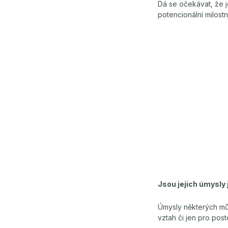
Dá se očekávat, že j
potencionální milostn
Jsou jejich úmysly 
Úmysly některých můž
vztah či jen pro pos