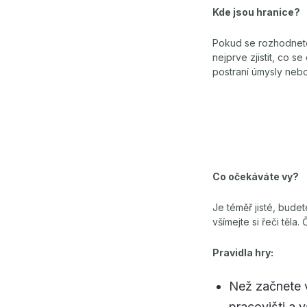
Kde jsou hranice?
Pokud se rozhodnete 
nejprve zjistit, co 
postraní úmysly nebo
Co očekáváte vy?
Je téměř jisté, budet
všímejte si řeči těla
Pravidla hry:
Než začnete v
pracovišti a v