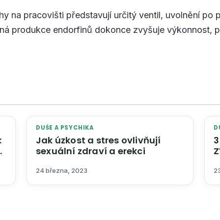
hy na pracovišti představují určitý ventil, uvolnění po
ená produkce endorfinů dokonce zvyšuje výkonnost, p
DUŠE A PSYCHIKA
D
:
Jak úzkost a stres ovlivňují
3 
sexuální zdraví a erekci
Z
D
24 března, 2023
2