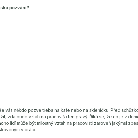
elská pozvání?
že vás někdo pozve třeba na kafe nebo na skleničku. Před schůzk
žit, zda bude vztah na pracovišti ten pravý. Říká se, že co je v dom
oho lidí může být milostný vztah na pracovišti zároveň jakýmsi zpes
ráveným v práci.