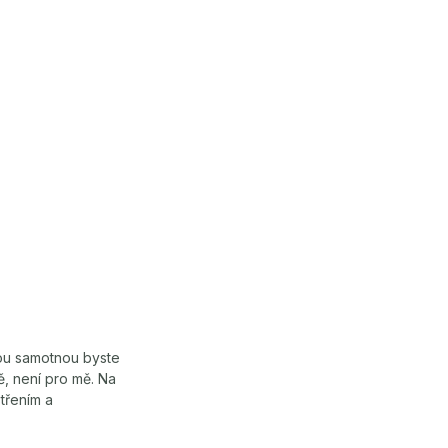
ou samotnou byste
ě, není pro mě. Na
třením a