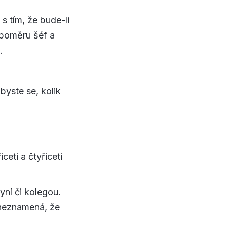
s tím, že bude-li
 poměru šéf a
.
 byste se, kolik
eti a čtyřiceti
gyní či kolegou.
 neznamená, že