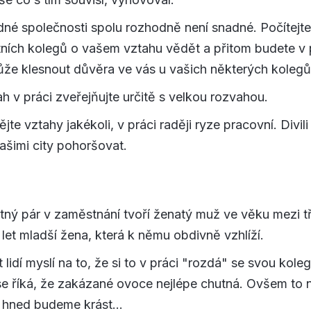
dné společnosti spolu rozhodně není snadné. Počítejte 
tních kolegů o vašem vztahu vědět a přitom budete v
že klesnout důvěra ve vás u vašich některých kolegů
ah v práci zveřejňujte určitě s velkou rozvahou.
te vztahy jakékoli, v práci raději ryze pracovní. Divili
vašimi city pohoršovat.
tný pár v zaměstnání tvoří ženatý muž ve věku mezi třic
 let mladší žena, která k němu obdivně vzhlíží.
 lidí myslí na to, že si to v práci "rozdá" se svou kole
e říká, že zakázané ovoce nejlépe chutná. Ovšem to
 hned budeme krást…