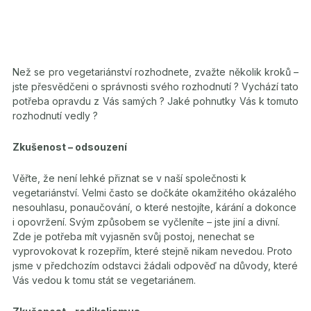
Než se pro vegetariánství rozhodnete, zvažte několik kroků –
jste přesvědčeni o správnosti svého rozhodnutí ? Vychází tato
potřeba opravdu z Vás samých ? Jaké pohnutky Vás k tomuto
rozhodnutí vedly ?
Zkušenost – odsouzení
Věřte, že není lehké přiznat se v naší společnosti k
vegetariánství. Velmi často se dočkáte okamžitého okázalého
nesouhlasu, ponaučování, o které nestojíte, kárání a dokonce
i opovržení. Svým způsobem se vyčleníte – jste jiní a divní.
Zde je potřeba mít vyjasněn svůj postoj, nenechat se
vyprovokovat k rozepřím, které stejně nikam nevedou. Proto
jsme v předchozím odstavci žádali odpověď na důvody, které
Vás vedou k tomu stát se vegetariánem.