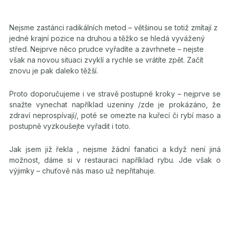
Nejsme zastánci radikálních metod – většinou se totiž zmítají z
jedné krajní pozice na druhou a těžko se hledá vyvážený
střed. Nejprve něco prudce vyřadíte a zavrhnete – nejste
však na novou situaci zvyklí a rychle se vrátíte zpět. Začít
znovu je pak daleko těžší.
Proto doporučujeme i ve stravě postupné kroky – nejprve se
snažte vynechat například uzeniny /zde je prokázáno, že
zdraví neprospívají/, poté se omezte na kuřecí či rybí maso a
postupně vyzkoušejte vyřadit i toto.
Jak jsem již řekla , nejsme žádní fanatici a když není jiná
možnost, dáme si v restauraci například rybu. Jde však o
výjimky – chuťově nás maso už nepřitahuje.