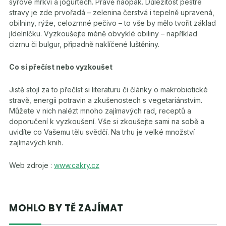
syrové mrkvi a jogurtech. Právě naopak. Důležitost pestré
stravy je zde prvořadá – zelenina čerstvá i tepelně upravená,
obilniny, rýže, celozrnné pečivo – to vše by mělo tvořit základ
jídelníčku. Vyzkoušejte méně obvyklé obiliny – například
cizrnu či bulgur, případně naklíčené luštěniny.
Co si přečíst nebo vyzkoušet
Jistě stojí za to přečíst si literaturu či články o makrobiotické
stravě, energii potravin a zkušenostech s vegetariánstvím.
Můžete v nich nalézt mnoho zajímavých rad, receptů a
doporučení k vyzkoušení. Vše si zkoušejte sami na sobě a
uvidíte co Vašemu tělu svědčí. Na trhu je velké množství
zajímavých knih.
Web zdroje :
www.cakry.cz
MOHLO BY TĚ ZAJÍMAT