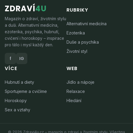
ZDRAVÍ
4U
RUBRIKY
Magazín o zdraví, životním stylu
Alternativní medicína
a duši. Alternativní medicína,
ezoterika, psychika, hubnutí,
Ezoterika
cvičení i horoskopy – inspirace
Duše a psychika
pro tělo i mysl každý den.
Životní styl
f
IG
VÍCE
WEB
Hubnutí a diety
Jídlo a nápoje
Sportujeme a cvičíme
Relaxace
Horoskopy
Hledání
Sex a vztahy
© 2026 Zdravi4u.cz – magazín o zdraví a životním stylu. Všechna