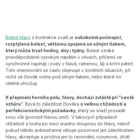
Bolest hlavy
z kontrakce svalů je
subakutně počínající,
rozptýlená bolest, většinou spojená se silným tlakem,
který může trvat hodiny, dny i týdny
. Bolest vzniká
pravděpodobně vysokým napětím v cévách, přičemž se
synchronně napínají i svaly v hlavě, ramenou, šíji a krční páteři.
Toto onemocnění se často objevuje v životních situacích, při
nichž se člověk octne pod silným tlakem, nebo které ho
citelně ohrožují.
K přepínání horního pólu, hlavy, dochází zvláště při "cestě
vzhůru
". Bývá to záležitost člověka
s velkou ctižádostí a
perfekcionistickými požadavky
, který se snaží prosadit
svou vůli (prorazit hlavou zeď). V takových případech
ctižádost a touha po moci snadno stoupnou do hlavy, neboť
pokud někdo jednostranně věnuje pozornost jen záležitostem
hlavy, akceptuje a prožívá jen to racionální, rozumové, ztratí