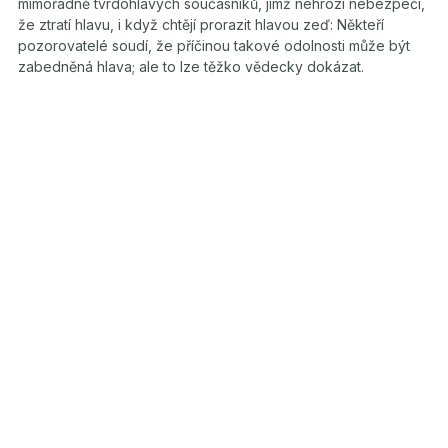
mimořádně tvrdohlavých současníků, jimž nehrozí nebezpečí,
že ztratí hlavu, i když chtějí prorazit hlavou zeď: Někteří
pozorovatelé soudí, že příčinou takové odolnosti může být
zabedněná hlava; ale to lze těžko vědecky dokázat.