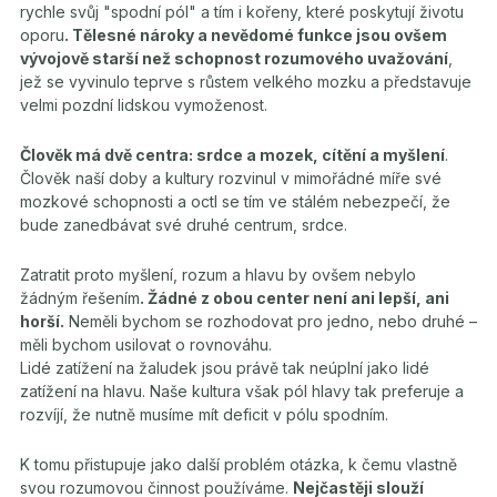
rychle svůj "spodní pól" a tím i kořeny, které poskytují životu
oporu
. Tělesné nároky a nevědomé funkce jsou ovšem
vývojově starší než schopnost rozumového uvažování
,
jež se vyvinulo teprve s růstem velkého mozku a představuje
velmi pozdní lidskou vymoženost.
Člověk má dvě centra: srdce a mozek, cítění a myšlení
.
Člověk naší doby a kultury rozvinul v mimořádné míře své
mozkové schopnosti a octl se tím ve stálém nebezpečí, že
bude zanedbávat své druhé centrum, srdce.
Zatratit proto myšlení, rozum a hlavu by ovšem nebylo
žádným řešením
. Žádné z obou center není ani lepší, ani
horší.
Neměli bychom se rozhodovat pro jedno, nebo druhé –
měli bychom usilovat o rovnováhu.
Lidé zatížení na žaludek jsou právě tak neúplní jako lidé
zatížení na hlavu. Naše kultura však pól hlavy tak preferuje a
rozvíjí, že nutně musíme mít deficit v pólu spodním.
K tomu přistupuje jako další problém otázka, k čemu vlastně
svou rozumovou činnost používáme.
Nejčastěji slouží