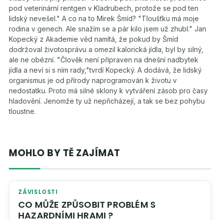
pod veterinární rentgen v Kladrubech, protože se pod ten
lidský nevešel." A co na to Mirek Šmíd? "Tloušťku má moje
rodina v genech. Ale snažím se a pár kilo jsem už zhubl." Jan
Kopecký z Akademie věd namítá, že pokud by Šmíd
dodržoval životosprávu a omezil kalorická jídla, byl by silný,
ale ne obézní. "Člověk není připraven na dnešní nadbytek
jídla a neví si s ním rady,"tvrdí Kopecký. A dodává, že lidský
organismus je od přírody naprogramován k životu v
nedostatku. Proto má silné sklony k vytváření zásob pro časy
hladovění. Jenomže ty už nepřicházejí, a tak se bez pohybu
tloustne.
MOHLO BY TĚ ZAJÍMAT
ZÁVISLOSTI
CO MŮŽE ZPŮSOBIT PROBLÉM S
HAZARDNÍMI HRAMI ?