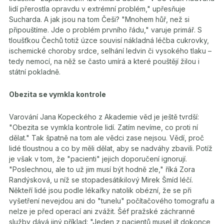
lidí přerostla opravdu v extrémní problém," upřesňuje
Sucharda. A jak jsou na tom Češi? "Mnohem hůř, než si
připouštíme. Jde o problém prvního řádu," varuje primář. S
tloušťkou Čechů totiž úzce souvisí nákladná léčba cukrovky,
ischemické choroby srdce, selhání ledvin či vysokého tlaku –
tedy nemocí, na něž se často umírá a které pouštějí žilou i
státní pokladně.
Obezita se vymkla kontrole
Varování Jana Kopeckého z Akademie věd je ještě tvrdší:
"Obezita se vymkla kontrole lidí. Zatím nevíme, co proti ní
dělat." Tak špatně na tom ale vědci zase nejsou. Vědí, proč
lidé tloustnou a co by měli dělat, aby se nadváhy zbavili. Potíž
je však v tom, že "pacienti" jejich doporučení ignorují.
"Poslechnou, ale to už jim musí být hodně zle," říká Zora
Randýsková, u níž se stopadesátikilový Mirek Šmíd léčí.
Někteří lidé jsou podle lékařky natolik obézní, že se při
vyšetření nevejdou ani do "tunelu" počítačového tomografu a
nelze je před operací ani zvážit. Šéf pražské záchranné
služby dává jiný příklad: "Jeden z pacientů musel jít dokonce