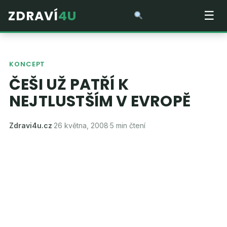
ZDRAVÍ
4U
☰
KONCEPT
ČEŠI UŽ PATŘÍ K
NEJTLUSTŠÍM V EVROPĚ
Zdravi4u.cz
·
26 května, 2008
·
5 min čtení