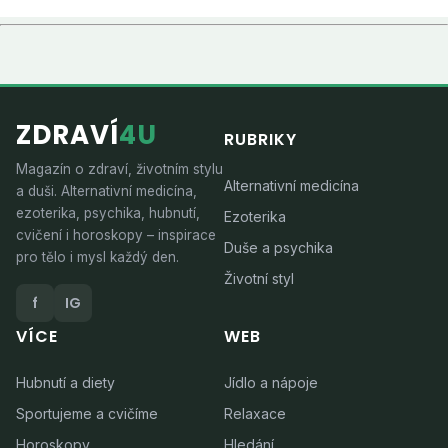
ZDRAVÍ
4U
RUBRIKY
Magazín o zdraví, životním stylu
Alternativní medicína
a duši. Alternativní medicína,
ezoterika, psychika, hubnutí,
Ezoterika
cvičení i horoskopy – inspirace
Duše a psychika
pro tělo i mysl každý den.
Životní styl
f
IG
VÍCE
WEB
Hubnutí a diety
Jídlo a nápoje
Sportujeme a cvičíme
Relaxace
Horoskopy
Hledání