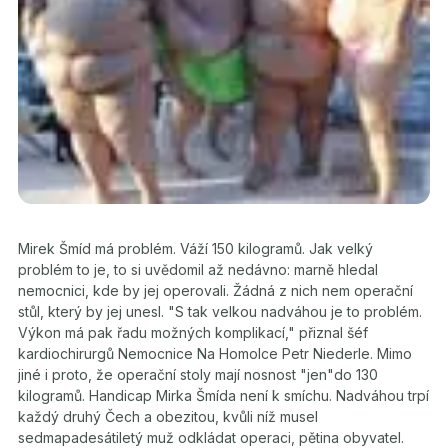
Mirek Šmíd má problém. Váží 150 kilogramů. Jak velký
problém to je, to si uvědomil až nedávno: marně hledal
nemocnici, kde by jej operovali. Žádná z nich nem operační
stůl, který by jej unesl. "S tak velkou nadváhou je to problém.
Výkon má pak řadu možných komplikací," přiznal šéf
kardiochirurgů Nemocnice Na Homolce Petr Niederle. Mimo
jiné i proto, že operační stoly mají nosnost "jen"do 130
kilogramů. Handicap Mirka Šmída není k smíchu. Nadváhou trpí
každý druhý Čech a obezitou, kvůli níž musel
sedmapadesátiletý muž odkládat operaci, pětina obyvatel.