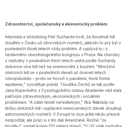
Zdravotnictví, společenský a ekonomický problém
Internista a obezitolog Petr Sucharda tvrdí, že tloustnutí lidí
dosáhlo v Česku už obrovských rozměrů, jakkoliv to prý byl v
posledních třiceti letech vždy problém. A vyplývá to i z
nedávného obezitologického kongresu v Praze. Na choroby
z nadváhy v posledních třech letech umírá podle Suchardy
dokonce více lidí než na onemocnění z kouření. "Množství
obézních lidí se v posledních deseti až dvaceti letech
zdvojnásobilo – proto se hovoří o pandemii, horší formě
epidemie," vysvětluje primář. Tloušťka Čechů se tak podle
Jana Kopeckého z Fyziologického ústavu Akademie věd stala
palčivým zdravotnickým, ekonomických i sociálním
problémem. "A zatím téměř neřešitelným," říká. Náklady na
léčbu obézních lidí i vyplácení nemocenských dávek dosahují
astronomických rozměrů. V Evropě to sice ještě nikdo přesně
nespočítal, ale práci si s tím dali Američané. Ročně "za
tloušťku" zaplatí kolem 120 miliard dolarů. "V US však nadváha