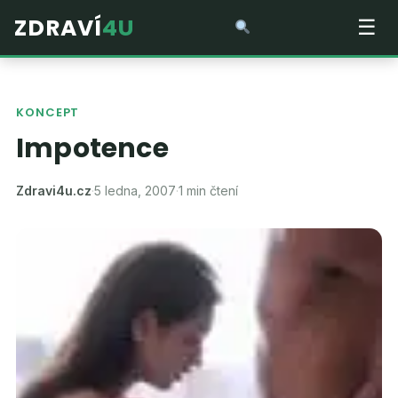
ZDRAVÍ
4U
☰
KONCEPT
Impotence
Zdravi4u.cz
·
5 ledna, 2007
·
1 min čtení