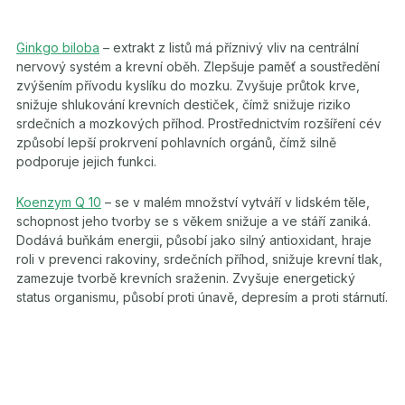
Ginkgo biloba
– extrakt z listů má příznivý vliv na centrální
nervový systém a krevní oběh. Zlepšuje paměť a soustředění
zvýšením přívodu kyslíku do mozku. Zvyšuje průtok krve,
snižuje shlukování krevních destiček, čímž snižuje riziko
srdečních a mozkových příhod. Prostřednictvím rozšíření cév
způsobí lepší prokrvení pohlavních orgánů, čímž silně
podporuje jejich funkci.
Koenzym Q 10
– se v malém množství vytváří v lidském těle,
schopnost jeho tvorby se s věkem snižuje a ve stáří zaniká.
Dodává buňkám energii, působí jako silný antioxidant, hraje
roli v prevenci rakoviny, srdečních příhod, snižuje krevní tlak,
zamezuje tvorbě krevních sraženin. Zvyšuje energetický
status organismu, působí proti únavě, depresím a proti stárnutí.