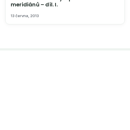
meridiánů – díl. I.
13 června, 2013