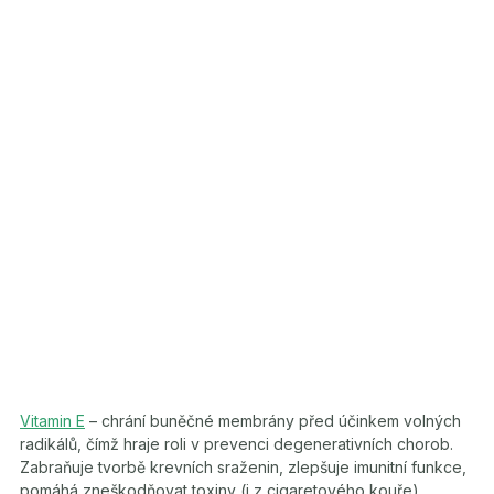
Vitamin E
– chrání buněčné membrány před účinkem volných
radikálů, čímž hraje roli v prevenci degenerativních chorob.
Zabraňuje tvorbě krevních sraženin, zlepšuje imunitní funkce,
pomáhá zneškodňovat toxiny (i z cigaretového kouře),