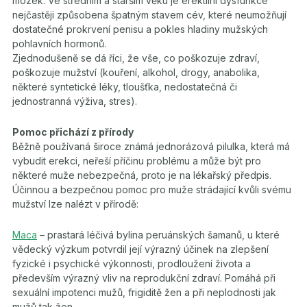
mozek. Ve středním a starším věku je erektilní dysfunkce
nejčastěji způsobena špatným stavem cév, které neumožňují
dostatečné prokrvení penisu a pokles hladiny mužských
pohlavních hormonů.
Zjednodušeně se dá říci, že vše, co poškozuje zdraví,
poškozuje mužství (kouření, alkohol, drogy, anabolika,
některé syntetické léky, tloušťka, nedostatečná či
jednostranná výživa, stres).
Pomoc přichází z přírody
Běžně používaná široce známá jednorázová pilulka, která má
vybudit erekci, neřeší příčinu problému a může být pro
některé muže nebezpečná, proto je na lékařský předpis.
Účinnou a bezpečnou pomoc pro muže strádající kvůli svému
mužství lze nalézt v přírodě:
Maca
– prastará léčivá bylina peruánských šamanů, u které
vědecký výzkum potvrdil její výrazný účinek na zlepšení
fyzické i psychické výkonnosti, prodloužení života a
především výrazný vliv na reprodukční zdraví. Pomáhá při
sexuální impotenci mužů, frigiditě žen a při neplodnosti jak
mužů tak žen.