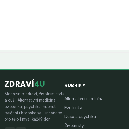
ZDRAVÍ
4U
RUBRIKY
Magazín o zdraví, životním stylu
Alternativní medicína
a duši. Alternativní medicína,
ezoterika, psychika, hubnutí,
Ezoterika
cvičení i horoskopy – inspirace
Duše a psychika
pro tělo i mysl každý den.
Životní styl