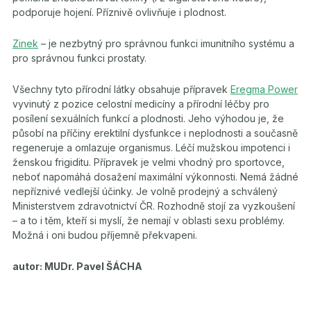
podporuje hojení. Příznivě ovlivňuje i plodnost.
Zinek
– je nezbytný pro správnou funkci imunitního systému a
pro správnou funkci prostaty.
Všechny tyto přírodní látky obsahuje přípravek
Eregma Power
vyvinutý z pozice celostní medicíny a přírodní léčby pro
posílení sexuálních funkcí a plodnosti. Jeho výhodou je, že
působí na příčiny erektilní dysfunkce i neplodnosti a současně
regeneruje a omlazuje organismus. Léčí mužskou impotenci i
ženskou frigiditu. Přípravek je velmi vhodný pro sportovce,
neboť napomáhá dosažení maximální výkonnosti. Nemá žádné
nepříznivé vedlejší účinky. Je volně prodejný a schválený
Ministerstvem zdravotnictví ČR. Rozhodně stojí za vyzkoušení
– a to i těm, kteří si myslí, že nemají v oblasti sexu problémy.
Možná i oni budou příjemně překvapeni.
autor: MUDr. Pavel ŠÁCHA