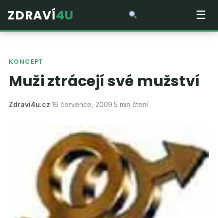
ZDRAVÍ
4U
☰
KONCEPT
Muži ztrácejí své mužství
Zdravi4u.cz
·
16 července, 2009
·
5 min čtení