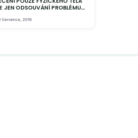
Í POUZE FYZICKÉHO TĚLA
VÁNÍ PROBLÉMU
DO BUDOUCNOSTI
2 července, 2019