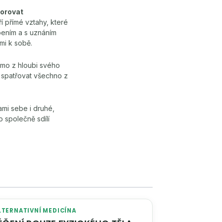
porovat
í přímé vztahy, které
pením a s uznáním
mi k sobě.
římo z hloubi svého
ě spatřovat všechno z
ami sebe i druhé,
o společně sdílí
LTERNATIVNÍ MEDICÍNA