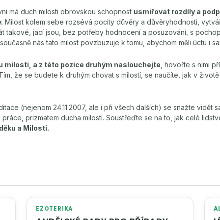
ni má duch milosti obrovskou schopnost
usmiřovat rozdíly a pod
.
Milost kolem sebe rozsévá pocity důvěry a důvěryhodnosti, vytvář
át takové, jací jsou, bez potřeby hodnocení a posuzování, s pocho
 A současně nás tato milost povzbuzuje k tomu, abychom měli úctu i sa
u milosti, a z této pozice druhým naslouchejte
, hovořte s nimi p
 Tím, že se budete k druhým chovat s milostí, se naučíte, jak v život
ace (nejenom 24.11.2007, ale i při všech dalších) se snažte vidět s
práce, prizmatem ducha milosti. Soustřeďte se na to, jak celé lidstv
ěku a Milosti.
EZOTERIKA
A