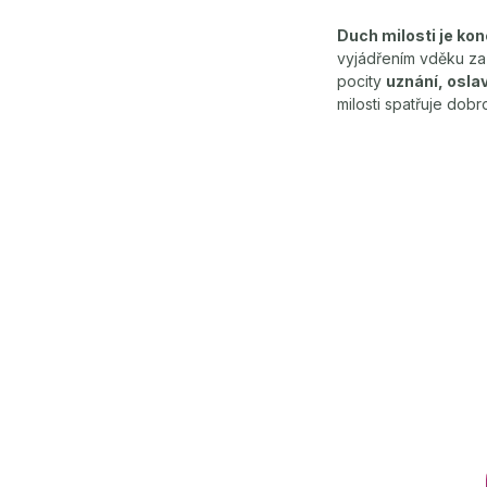
Duch milosti je ko
vyjádřením vděku za 
pocity
uznání, oslav
milosti spatřuje do