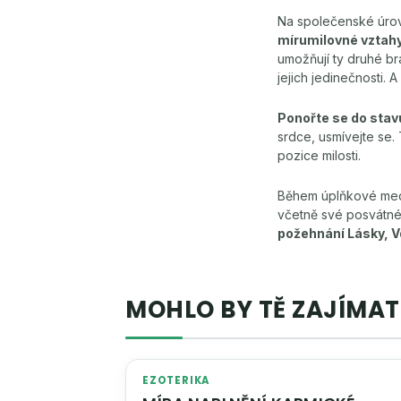
Na společenské úrov
mírumilovné vztahy
umožňují ty druhé br
jejich jedinečnosti.
Ponořte se do stav
srdce, usmívejte se.
pozice milosti.
Během úplňkové medit
včetně své posvátné 
požehnání Lásky, Vd
MOHLO BY TĚ ZAJÍMAT
EZOTERIKA