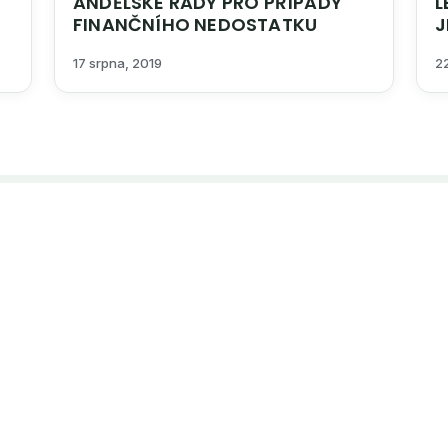
ANDĚLSKÉ RADY PRO PŘÍPADY
LÉČEN
FINANČNÍHO NEDOSTATKU
JE JEN ODSOU
17 srpna, 2019
2