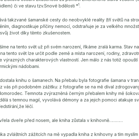
1
lem) či ve stavu tzv.Snové bdělosti *
.
vá takzvané šamanské cesty do neobvyklé reality (tří světů na strom
ěním, diagnostikuje příčiny nemocí, odstraňuje je za velkého množs
 svůj život díky těmto zkušenostem.
ášíme na tento svět už při svém narození, říkáme zralá karma. Stav n
na tento svět lze určit podle země a místa narození, rodiny, zdravot
výrazných charakterových vlastností. Jen málo z nás totiž opouští t
rmickými nádobami.
 dostala knihu o šamanech. Na přebalu byla fotografie šamana v tran
y z vás při podobném zážitku: z fotografie se na mě díval zdrogovaný
 domorodec. Temnota zvýrazněná černým přebalem knihy mě šokoval
ělá s temnou magií, vyvolává démony a za jejich pomoci atakuje svo
edstírání,že léčí.
řela dveře před nosem, ale kniha zůstala v knihovně…………
ka zvláštních zážitcích na mě vypadla kniha z knihovny a tím myslím 