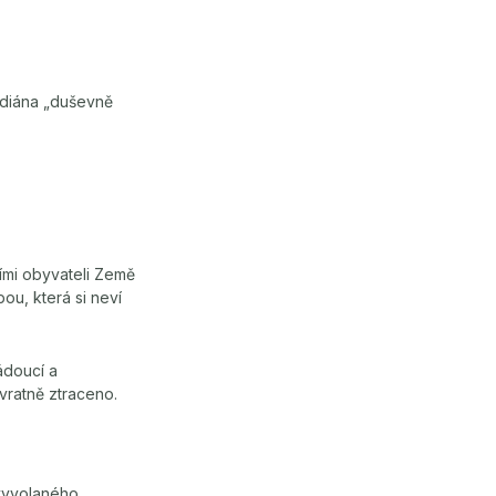
ndiána „duševně
ími obyvateli Země
ou, která si neví
žádoucí a
vratně ztraceno.
(vyvolaného