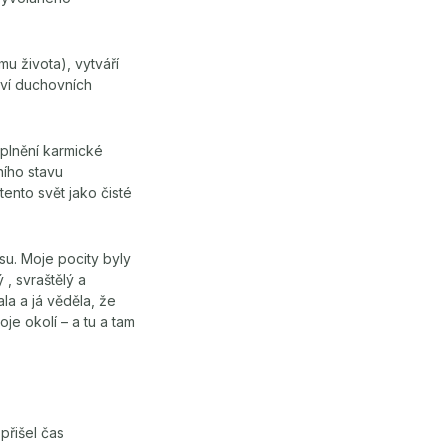
u života), vytváří
tví duchovních
aplnění karmické
ního stavu
ento svět jako čisté
su. Moje pocity byly
 , svraštělý a
a a já věděla, že
je okolí – a tu a tam
přišel čas