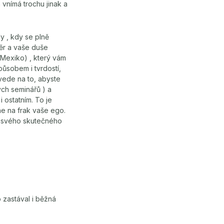
 vnímá trochu jinak a
y , kdy se plně
ěr a vaše duše
– Mexiko) , který vám
ůsobem i tvrdostí,
vede na to, abyste
ých seminářů ) a
 ostatním. To je
e na frak vaše ego.
, svého skutečného
 zastával i běžná