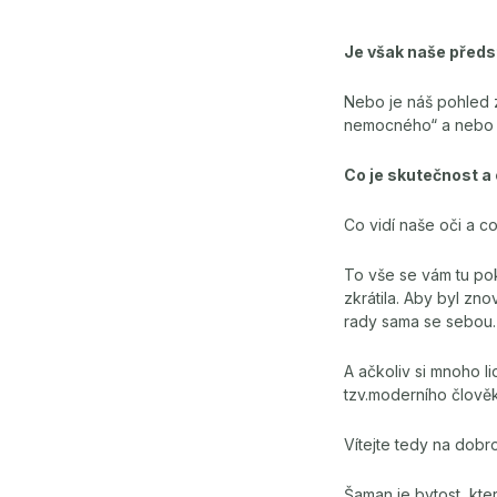
Je však naše předs
Nebo je náš pohled 
nemocného“ a nebo
Co je skutečnost a
Co vidí naše oči a c
To vše se vám tu pok
zkrátila. Aby byl zn
rady sama se sebou.
A ačkoliv si mnoho li
tzv.moderního člověk
Vítejte tedy na dob
Šaman je bytost, kt