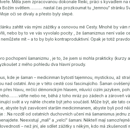
dveře. Měla jsem zpracovanou dokonale Reiki, práci s kyvadlem na
y a Božím světlem………… nastal čas prozkoumat tu „temnou“ stránku Sv
Moje oči se dívaly a přesto byly slepé.
článku zahltit vás mými zážitky a osnovou mé Cesty. Mnohé by vám 
řili, nebo by to ve vás vyvolalo pocity , že šamanizmus není vaše c
 nemůžete mít – a to by bylo kontraproduktivní. Opak je totiž pra
ro pochopení šamanizmu , je to, že jsem si mohla prakticky (kurzy a 
 vyzkoušet z mého pohledu dva hlavní proudy.
s, kde je šaman – medicinman bytostí tajemnou, mystickou, až stra
u nad ostatní. Ano je v této cestě cosi fascinujícího. Šaman ověšený
přes hlavu, mrčící démonickým hlasem, mluvící cizím jazykem, pohy
ého………věřte nebo ne, běhá z toho mráz po zádech a zároveň vám 
cinující svět a vy náhle chcete být jeho součástí. Může být, ale tato 
, abyste byli zasvěcení starším medicinmanem, abyste byli pod něč
 : .Na rozdíl od ostatních duchovních učení má šamanismus jednu zv
najdete. Neexistují „malí“ a „velcí“ šamani. Někteří mají samozřejmě
dovedností – než jiní, ale sdílet zážitky s někým, kdo má zkušeností