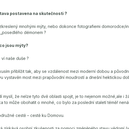
tava postavena na skutečnosti ?
zkreslený mnohými mýty, nebo dokonce fotografiemi domorodce/i
 „posedlého démonem ?
 co jsou mýty?
o ví naše duše ?
usím přiblížit tak, aby se vzdálenost mezi moderní dobou a původn
ovu vystavěn most mezi prapůvodní moudrostí a dnešní hektickou dob
dí myslí, že nelze tyto dvě oblasti spojit, je to nejenom možné,ale i 
a to může obohatit o mnohé, co bylo za poslední staletí téměř nená
rodružné cestě – cestě ku Domovu.
erá získává osobní zkušenosti za pomoci změněného stavu vědomí 