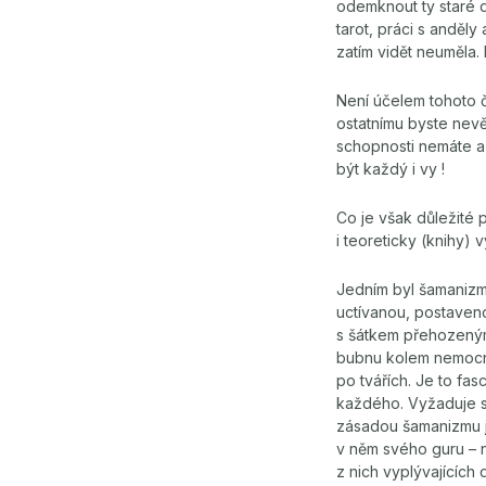
odemknout ty staré 
tarot, práci s anděl
zatím vidět neuměla. 
Není účelem tohoto 
ostatnímu byste nevě
schopnosti nemáte a
být každý i vy !
Co je však důležité p
i teoreticky (knihy)
Jedním byl šamanizmu
uctívanou, postaveno
s šátkem přehozeným 
bubnu kolem nemocn
po tvářích. Je to fas
každého. Vyžaduje se
zásadou šamanizmu je
v něm svého guru – ne
z nich vyplývajících 