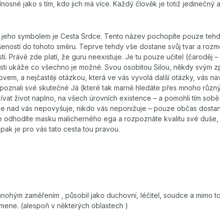
nosné jako s tím, kdo jich má více. Každý člověk je totiž jedinečný a
r, jeho symbolem je Cesta Srdce. Tento název pochopíte pouze tehd
eností do tohoto směru. Teprve tehdy vše dostane svůj tvar a rozm
í. Právě zde platí, že guru neexistuje. Je tu pouze učitel (čaroděj 
sti ukáže co všechno je možné. Svou osobitou Silou, někdy svým zp
vem, a nejčastěji otázkou, která ve vás vyvolá další otázky, vás na
, poznali své skutečné Já (které tak marně hledáte přes mnoho různ
vat život naplno, na všech úrovních existence – a pomohli tím sobě i
se nad vás nepovyšuje, nikdo vás neponižuje – pouze občas dostan
kde odhodíte masku malicherného ega a rozpoznáte kvalitu své duše
 pak je pro vás tato cesta tou pravou.
ohým zaměřením , působil jako duchovní, léčitel, soudce a mimo to
mene. (alespoň v některých oblastech )