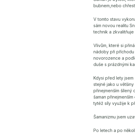
bubnem,nebo chřestid
V tomto stavu vykoná
sám novou realitu Sn
technik a zkvalitňuje
Vlivům, které si přin
nádoby při příchodu 
novorozence a podle 
duše s prázdnými ka
Kdysi před lety jsem
stejné jako u většin
přinejmenším šílený
šaman přinejmenším d
tytéž síly využije k př
Šamanizmu jsem uzav
Po letech a po několi