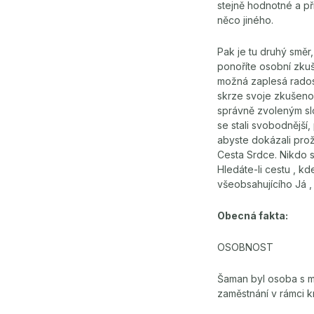
stejně hodnotné a pří
něco jiného.
Pak je tu druhý smě
ponoříte osobní zkuš
možná zaplesá radost
skrze svoje zkušeno
správně zvoleným slo
se stali svobodnější
abyste dokázali proží
Cesta Srdce. Nikdo 
Hledáte-li cestu , 
všeobsahujícího Já ,
Obecná fakta:
OSOBNOST
Šaman byl osoba s mn
zaměstnání v rámci k