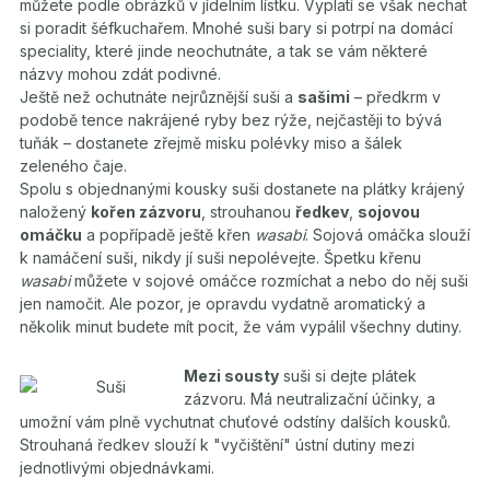
můžete podle obrázků v jídelním lístku. Vyplatí se však nechat
si poradit šéfkuchařem. Mnohé suši bary si potrpí na domácí
speciality, které jinde neochutnáte, a tak se vám některé
názvy mohou zdát podivné.
Ještě než ochutnáte nejrůznější suši a
sašimi
– předkrm v
podobě tence nakrájené ryby bez rýže, nejčastěji to bývá
tuňák – dostanete zřejmě misku polévky miso a šálek
zeleného čaje.
Spolu s objednanými kousky suši dostanete na plátky krájený
naložený
kořen zázvoru
, strouhanou
ředkev
,
sojovou
omáčku
a popřípadě ještě křen
wasabi
. Sojová omáčka slouží
k namáčení suši, nikdy jí suši nepolévejte. Špetku křenu
wasabi
můžete v sojové omáčce rozmíchat a nebo do něj suši
jen namočit. Ale pozor, je opravdu vydatně aromatický a
několik minut budete mít pocit, že vám vypálil všechny dutiny.
Mezi sousty
suši si dejte plátek
zázvoru. Má neutralizační účinky, a
umožní vám plně vychutnat chuťové odstíny dalších kousků.
Strouhaná ředkev slouží k "vyčištění" ústní dutiny mezi
jednotlivými objednávkami.