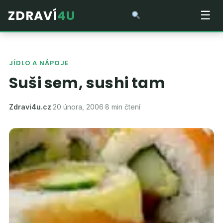
ZDRAVÍ
4U
☰
JÍDLO A NÁPOJE
Suši sem, sushi tam
Zdravi4u.cz
·
20 února, 2006
·
8 min čtení