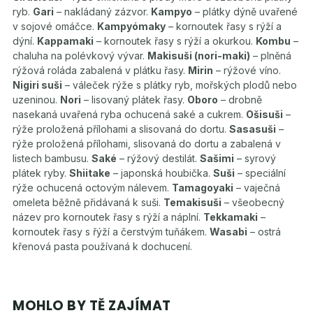
ryb.
Gari
– nakládaný zázvor.
Kampyo
– plátky dýně uvařené
v sojové omáčce.
Kampyómaky
– kornoutek řasy s rýží a
dýní.
Kappamaki
– kornoutek řasy s rýží a okurkou.
Kombu
–
chaluha na polévkový vývar.
Makisuši (nori-maki)
– plněná
rýžová roláda zabalená v plátku řasy.
Mirin
– rýžové víno.
Nigiri suši
– váleček rýže s plátky ryb, mořských plodů nebo
uzeninou.
Nori
– lisovaný plátek řasy.
Oboro
– drobně
nasekaná uvařená ryba ochucená saké a cukrem.
Ošisuši
–
rýže proložená přílohami a slisovaná do dortu.
Sasasuši
–
rýže proložená přílohami, slisovaná do dortu a zabalená v
listech bambusu.
Saké
– rýžový destilát.
Sašimi
– syrový
plátek ryby.
Shiitake
– japonská houbička.
Suši
– speciální
rýže ochucená octovým nálevem.
Tamagoyaki
– vaječná
omeleta běžně přidávaná k suši.
Temakisuši
– všeobecný
název pro kornoutek řasy s rýží a náplní.
Tekkamaki
–
kornoutek řasy s řýží a čerstvým tuňákem.
Wasabi
– ostrá
křenová pasta používaná k dochucení.
MOHLO BY TĚ ZAJÍMAT