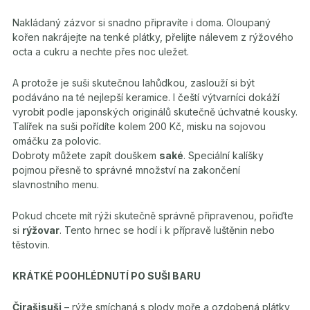
Nakládaný zázvor si snadno připravíte i doma. Oloupaný
kořen nakrájejte na tenké plátky, přelijte nálevem z rýžového
octa a cukru a nechte přes noc uležet.
A protože je suši skutečnou lahůdkou, zaslouží si být
podáváno na té nejlepší keramice. I čeští výtvarníci dokáží
vyrobit podle japonských originálů skutečně úchvatné kousky.
Talířek na suši pořídíte kolem 200 Kč, misku na sojovou
omáčku za polovic.
Dobroty můžete zapít douškem
saké
. Speciální kalíšky
pojmou přesně to správné množství na zakončení
slavnostního menu.
Pokud chcete mít rýži skutečně správně připravenou, pořiďte
si
rýžovar
. Tento hrnec se hodí i k přípravě luštěnin nebo
těstovin.
KRÁTKÉ POOHLÉDNUTÍ PO SUŠI BARU
Čirašisuši
– rýže smíchaná s plody moře a ozdobená plátky