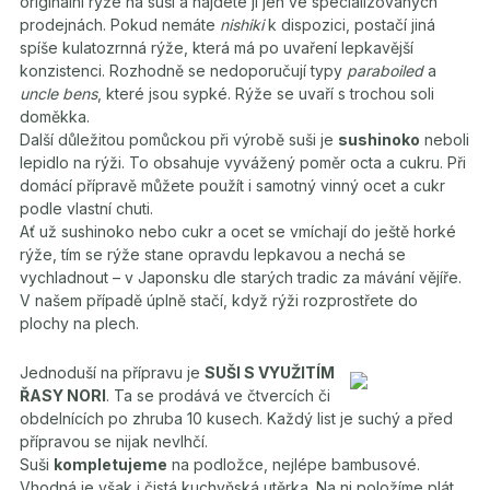
originální rýže na suši a najdete ji jen ve specializovaných
prodejnách. Pokud nemáte
nishiki
k dispozici, postačí jiná
spíše kulatozrnná rýže, která má po uvaření lepkavější
konzistenci. Rozhodně se nedoporučují typy
paraboiled
a
uncle bens
, které jsou sypké. Rýže se uvaří s trochou soli
doměkka.
Další důležitou pomůckou při výrobě suši je
sushinoko
neboli
lepidlo na rýži. To obsahuje vyvážený poměr octa a cukru. Při
domácí přípravě můžete použít i samotný vinný ocet a cukr
podle vlastní chuti.
Ať už sushinoko nebo cukr a ocet se vmíchají do ještě horké
rýže, tím se rýže stane opravdu lepkavou a nechá se
vychladnout – v Japonsku dle starých tradic za mávání vějíře.
V našem případě úplně stačí, když rýži rozprostřete do
plochy na plech.
Jednoduší na přípravu je
SUŠI S VYUŽITÍM
ŘASY NORI
. Ta se prodává ve čtvercích či
obdelnících po zhruba 10 kusech. Každý list je suchý a před
přípravou se nijak nevlhčí.
Suši
kompletujeme
na podložce, nejlépe bambusové.
Vhodná je však i čistá kuchyňská utěrka. Na ni položíme plát