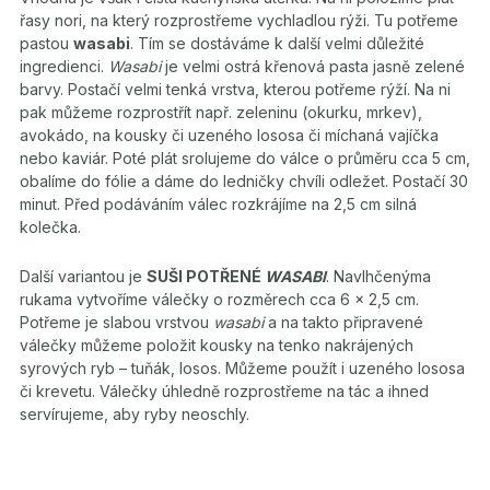
řasy nori, na který rozprostřeme vychladlou rýži. Tu potřeme
pastou
wasabi
. Tím se dostáváme k další velmi důležité
ingredienci.
Wasabi
je velmi ostrá křenová pasta jasně zelené
barvy. Postačí velmi tenká vrstva, kterou potřeme rýží. Na ni
pak můžeme rozprostřít např. zeleninu (okurku, mrkev),
avokádo, na kousky či uzeného lososa či míchaná vajíčka
nebo kaviár. Poté plát srolujeme do válce o průměru cca 5 cm,
obalíme do fólie a dáme do ledničky chvíli odležet. Postačí 30
minut. Před podáváním válec rozkrájíme na 2,5 cm silná
kolečka.
Další variantou je
SUŠI POTŘENÉ
WASABI
. Navlhčenýma
rukama vytvoříme válečky o rozměrech cca 6 x 2,5 cm.
Potřeme je slabou vrstvou
wasabi
a na takto připravené
válečky můžeme položit kousky na tenko nakrájených
syrových ryb – tuňák, losos. Můžeme použít i uzeného lososa
či krevetu. Válečky úhledně rozprostřeme na tác a ihned
servírujeme, aby ryby neoschly.