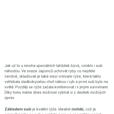
Jak už to u mnoha speciálních lahůdek bývá, vzniklo i suši
náhodou. Ve snaze Japonců uchovat ryby co nejdéle
čerstvé, skladovali je také mezi vrstvami rýže, která takto
vstřebala sladkokyselou chuť nálevu i ryb a první suši bylo na
světě. Později se rýže začala kombinovat i s jinými surovinami.
Díky tomu máme dnes možnost vybírat si z desítek možných
úprav.
Základem suši
je kvalitní rýže. Idealně
nishiki
, což je