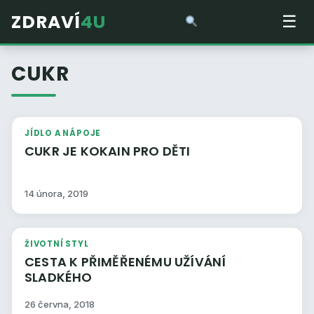
ZDRAVÍ
4U
☰
CUKR
JÍDLO A NÁPOJE
CUKR JE KOKAIN PRO DĚTI
14 února, 2019
ŽIVOTNÍ STYL
CESTA K PŘIMĚŘENÉMU UŽÍVÁNÍ
SLADKÉHO
26 června, 2018