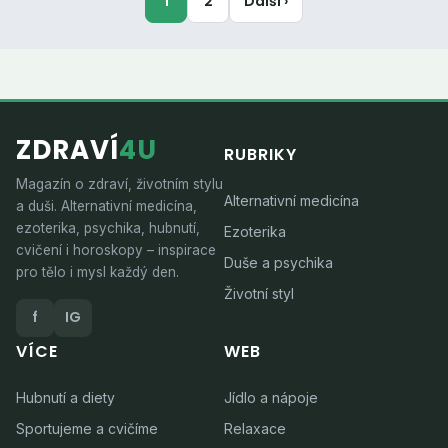
1
2
Další ›
ZDRAVÍ
4U
RUBRIKY
Magazín o zdraví, životním stylu
Alternativní medicína
a duši. Alternativní medicína,
ezoterika, psychika, hubnutí,
Ezoterika
cvičení i horoskopy – inspirace
Duše a psychika
pro tělo i mysl každý den.
Životní styl
f
IG
VÍCE
WEB
Hubnutí a diety
Jídlo a nápoje
Sportujeme a cvičíme
Relaxace