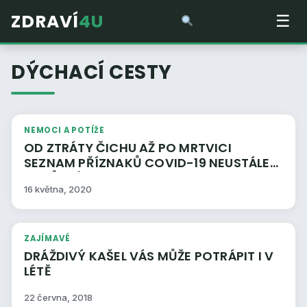
ZDRAVÍ
4U
☰
DÝCHACÍ CESTY
NEMOCI A POTÍŽE
OD ZTRÁTY ČICHU AŽ PO MRTVICI
SEZNAM PŘÍZNAKŮ COVID-19 NEUSTÁLE
NARŮSTÁ
16 května, 2020
ZAJÍMAVÉ
DRÁŽDIVÝ KAŠEL VÁS MŮŽE POTRÁPIT I V
LÉTĚ
22 června, 2018