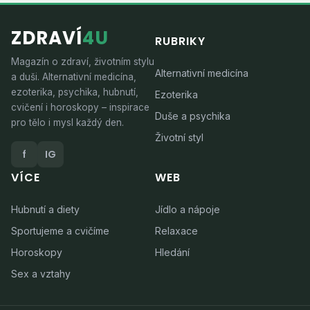
ZDRAVÍ
4U
RUBRIKY
Magazín o zdraví, životním stylu
Alternativní medicína
a duši. Alternativní medicína,
ezoterika, psychika, hubnutí,
Ezoterika
cvičení i horoskopy – inspirace
Duše a psychika
pro tělo i mysl každý den.
Životní styl
f
IG
VÍCE
WEB
Hubnutí a diety
Jídlo a nápoje
Sportujeme a cvičíme
Relaxace
Horoskopy
Hledání
Sex a vztahy