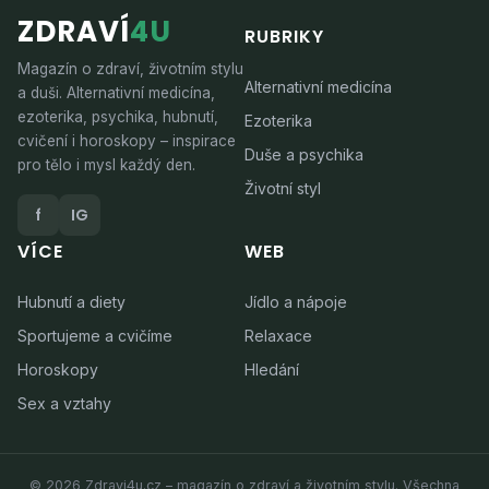
ZDRAVÍ
4U
RUBRIKY
Magazín o zdraví, životním stylu
Alternativní medicína
a duši. Alternativní medicína,
ezoterika, psychika, hubnutí,
Ezoterika
cvičení i horoskopy – inspirace
Duše a psychika
pro tělo i mysl každý den.
Životní styl
f
IG
VÍCE
WEB
Hubnutí a diety
Jídlo a nápoje
Sportujeme a cvičíme
Relaxace
Horoskopy
Hledání
Sex a vztahy
© 2026 Zdravi4u.cz – magazín o zdraví a životním stylu. Všechna