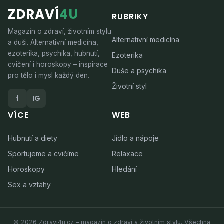
ZDRAVÍ
4U
RUBRIKY
Magazín o zdraví, životním stylu
Alternativní medicína
a duši. Alternativní medicína,
ezoterika, psychika, hubnutí,
Ezoterika
cvičení i horoskopy – inspirace
Duše a psychika
pro tělo i mysl každý den.
Životní styl
f
IG
VÍCE
WEB
Hubnutí a diety
Jídlo a nápoje
Sportujeme a cvičíme
Relaxace
Horoskopy
Hledání
Sex a vztahy
© 2026 Zdravi4u.cz – magazín o zdraví a životním stylu. Všechna