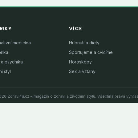
RIKY
VÍCE
nativní medicína
Hubnutí a diety
rika
Sportujeme a cvičíme
 a psychika
Horoskopy
í styl
Sex a vztahy
26 Zdravi4u.cz – magazín o zdraví a životním stylu. Všechna práva vyhra