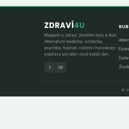
ZDRAVÍ
4U
RUB
Magazín o zdraví, životním stylu a duši.
Alter
Alternativní medicína, ezoterika,
psychika, hubnutí, cvičení i horoskopy –
Ezote
inspirace pro tělo i mysl každý den.
Duše
Životn
f
IG
© 20