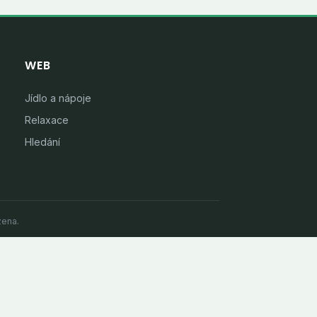
WEB
Jídlo a nápoje
Relaxace
Hledání
zena.