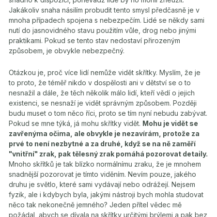
Jakákoliv snaha násilím probudit tento smysl předčasně je v
mnoha případech spojena s nebezpečím. Lidé se někdy sami
nutí do jasnovidného stavu použitím vůle, drog nebo jinými
praktikami. Pokud se tento stav nedostaví přirozeným
způsobem, je obvykle nebezpečný.
Otázkou je, proč více lidí nemůže vidět skřítky. Myslím, že je
to proto, že téměř nikdo v dospělosti ani v dětství se o to
nesnažil a dále, že těch několik málo lidí, kteří vědí o jejich
existenci, se nesnaží je vidět správným způsobem. Později
budu muset o tom něco říci, proto se tím nyní nebudu zabývat.
Pokud se mne týká, já mohu skřítky vidět.
Mohu je vidět se
zavřenýma očima, ale obvykle je nezavírám, protože za
prvé to není nezbytné a za druhé, když se na ně zaměří
"vnitřní" zrak, pak tělesný zrak pomáhá pozorovat detaily.
Mnoho skřítků je tak blízko normálnímu zraku, že je mnohem
snadnější pozorovat je tímto viděním. Nevím pouze, jakého
druhu je světlo, které sami vydávají nebo odrážejí. Nejsem
fyzik, ale i kdybych byla, jakými nástroji bych mohla studovat
něco tak nekonečně jemného? Jeden přítel vědec mě
požádal, abych se dívala na skřítky určitými brýlemi a pak bez