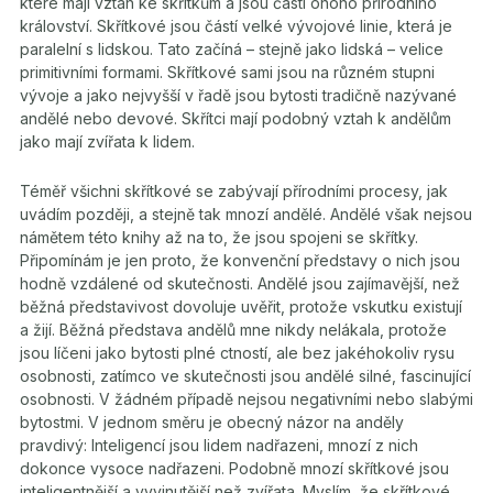
které mají vztah ke skřítkům a jsou částí onoho přírodního
království. Skřítkové jsou částí velké vývojové linie, která je
paralelní s lidskou. Tato začíná – stejně jako lidská – velice
primitivními formami. Skřítkové sami jsou na různém stupni
vývoje a jako nejvyšší v řadě jsou bytosti tradičně nazývané
andělé nebo devové. Skřítci mají podobný vztah k andělům
jako mají zvířata k lidem.
Téměř všichni skřítkové se zabývají přírodními procesy, jak
uvádím později, a stejně tak mnozí andělé. Andělé však nejsou
námětem této knihy až na to, že jsou spojeni se skřítky.
Připomínám je jen proto, že konvenční představy o nich jsou
hodně vzdálené od skutečnosti. Andělé jsou zajímavější, než
běžná představivost dovoluje uvěřit, protože vskutku existují
a žijí. Běžná představa andělů mne nikdy nelákala, protože
jsou líčeni jako bytosti plné ctností, ale bez jakéhokoliv rysu
osobnosti, zatímco ve skutečnosti jsou andělé silné, fascinující
osobnosti. V žádném případě nejsou negativními nebo slabými
bytostmi. V jednom směru je obecný názor na anděly
pravdivý: Inteligencí jsou lidem nadřazeni, mnozí z nich
dokonce vysoce nadřazeni. Podobně mnozí skřítkové jsou
inteligentnější a vyvinutější než zvířata. Myslím, že skřítkové