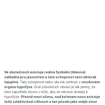
Ve skutečnosti existuje reálná fyzikální (tělesná)
základna pro jasnozření a tato schopnost není nikterak
tajuplná.
Tato schopnost nebo síla má centrum v
mozkovém
orgánu hypofýze
. Druh působících vibrací je tak jemný, že
není zapotřebí otvoru v kůži, aby se vibrace dostaly k
hypofýze.
Přesně mezi očima, nad kořenem nosu existuje
totiž zvláštní bod citlivosti a ten působí jako vnější otvor