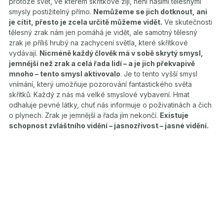
protože svět, ve kterém skřítkové žijí, není našimi tělesnými
smysly postižitelný přímo.
Nemůžeme se jich dotknout, ani
je cítit, přesto je zcela určitě můžeme vidět.
Ve skutečnosti
tělesný zrak nám jen pomáhá je vidět, ale samotný tělesný
zrak je příliš hrubý na zachycení světla, které skřítkové
vydávají.
Nicméně každý člověk má v sobě skrytý smysl,
jemnější než zrak a celá řada lidí – a je jich překvapivě
mnoho – tento smysl aktivovalo
. Je to tento vyšší smysl
vnímání, který umožňuje pozorování fantastického světa
skřítků. Každý z nás má velké smyslové vybavení. Hmat
odhaluje pevné látky, chuť nás informuje o poživatinách a čich
o plynech. Zrak je jemnější a řada jím nekončí.
Existuje
schopnost zvláštního vidění – jasnozřivost – jasné vidění.