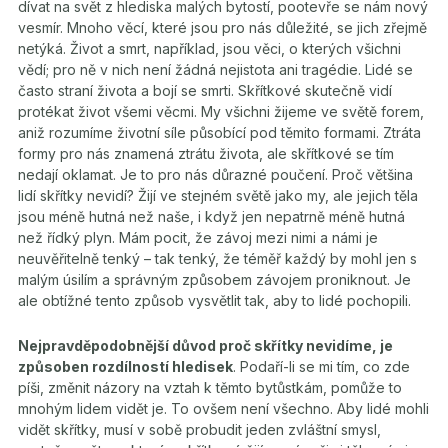
dívat na svět z hlediska malých bytostí, pootevře se nám nový
vesmír. Mnoho věcí, které jsou pro nás důležité, se jich zřejmě
netýká. Život a smrt, například, jsou věci, o kterých všichni
vědí; pro ně v nich není žádná nejistota ani tragédie. Lidé se
často straní života a bojí se smrti. Skřítkové skutečně vidí
protékat život všemi věcmi. My všichni žijeme ve světě forem,
aniž rozumíme životní síle působící pod těmito formami. Ztráta
formy pro nás znamená ztrátu života, ale skřítkové se tím
nedají oklamat. Je to pro nás důrazné poučení. Proč většina
lidí skřítky nevidí? Žijí ve stejném světě jako my, ale jejich těla
jsou méně hutná než naše, i když jen nepatrně méně hutná
než řídký plyn. Mám pocit, že závoj mezi nimi a námi je
neuvěřitelně tenký – tak tenký, že téměř každý by mohl jen s
malým úsilím a správným způsobem závojem proniknout. Je
ale obtížné tento způsob vysvětlit tak, aby to lidé pochopili.
Nejpravděpodobnější důvod proč skřítky nevidíme, je
způsoben rozdílností hledisek
. Podaří-li se mi tím, co zde
píši, změnit názory na vztah k těmto bytůstkám, pomůže to
mnohým lidem vidět je. To ovšem není všechno. Aby lidé mohli
vidět skřítky, musí v sobě probudit jeden zvláštní smysl,