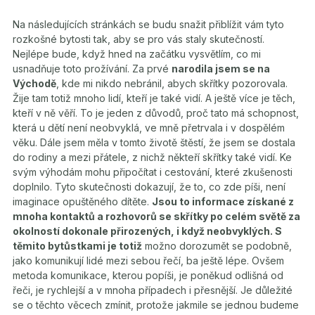
Na následujících stránkách se budu snažit přiblížit vám tyto
rozkošné bytosti tak, aby se pro vás staly skutečností.
Nejlépe bude, když hned na začátku vysvětlím, co mi
usnadňuje toto prožívání. Za prvé
narodila jsem se na
Východě
, kde mi nikdo nebránil, abych skřítky pozorovala.
Žije tam totiž mnoho lidí, kteří je také vidí. A ještě více je těch,
kteří v ně věří. To je jeden z důvodů, proč tato má schopnost,
která u dětí není neobvyklá, ve mně přetrvala i v dospělém
věku. Dále jsem měla v tomto životě štěstí, že jsem se dostala
do rodiny a mezi přátele, z nichž někteří skřítky také vidí. Ke
svým výhodám mohu připočítat i cestování, které zkušenosti
doplnilo. Tyto skutečnosti dokazují, že to, co zde píši, není
imaginace opuštěného dítěte.
Jsou to informace získané z
mnoha kontaktů a rozhovorů se skřítky po celém světě za
okolností dokonale přirozených, i když neobvyklých. S
těmito bytůstkami je totiž
možno dorozumět se podobně,
jako komunikují lidé mezi sebou řečí, ba ještě lépe. Ovšem
metoda komunikace, kterou popíši, je poněkud odlišná od
řeči, je rychlejší a v mnoha případech i přesnější. Je důležité
se o těchto věcech zmínit, protože jakmile se jednou budeme