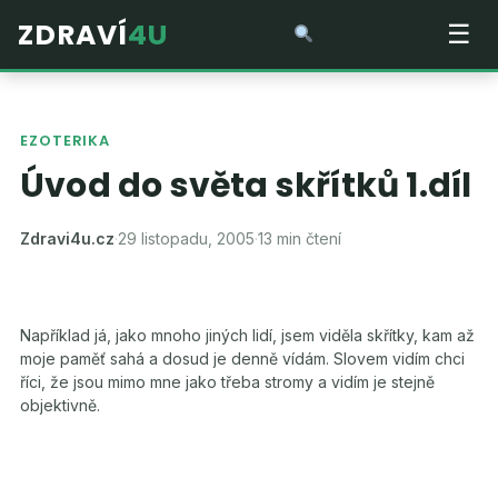
ZDRAVÍ
4U
☰
EZOTERIKA
Úvod do světa skřítků 1.díl
Zdravi4u.cz
·
29 listopadu, 2005
·
13 min čtení
Například já, jako mnoho jiných lidí, jsem viděla skřítky, kam až
moje paměť sahá a dosud je denně vídám. Slovem vidím chci
říci, že jsou mimo mne jako třeba stromy a vidím je stejně
objektivně.