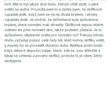
nich. Měl to být jakýsi druh testu, kterým chtěl zjistit, o jaké
světlo se jedná. Provedla jsem to a zjistila jsem, že skřítkové
vypadali jinak, když jsem se na ně dívala brýlemi, i stromy
vypadaly jinak. Je možné, že deformace byla způsobena
brýlemi, které normální zrak zkreslily. Skřítkové nejsou dobře
viditelní ani přes normální sklo, takže problém zůstává: Je to
způsobeno utlumením světla pro normální oči? Pokusy tohoto
druhu vyžadují pomoc celé řady lidí, kteří mohou skřítky vidět,
a musely by se provádět dlouhou dobu. Nejlépe proto bude,
když dáme k dispozici údaje, které, zdá se, jsou důležité a
týkají se vzhledu a povahy skřítků, protože to je cílem, který
sledujeme.