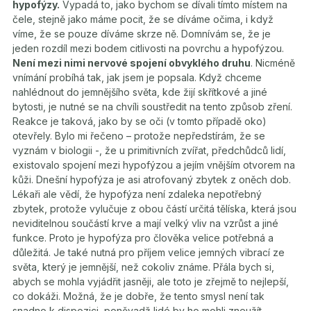
hypofýzy.
Vypadá to, jako bychom se dívali tímto místem na
čele, stejně jako máme pocit, že se díváme očima, i když
víme, že se pouze díváme skrze ně. Domnívám se, že je
jeden rozdíl mezi bodem citlivosti na povrchu a hypofýzou.
Není mezi nimi nervové spojení obvyklého druhu
. Nicméně
vnímání probíhá tak, jak jsem je popsala. Když chceme
nahlédnout do jemnějšího světa, kde žijí skřítkové a jiné
bytosti, je nutné se na chvíli soustředit na tento způsob zření.
Reakce je taková, jako by se oči (v tomto případě oko)
otevřely. Bylo mi řečeno – protože nepředstírám, že se
vyznám v biologii -, že u primitivních zvířat, předchůdců lidí,
existovalo spojení mezi hypofýzou a jejím vnějším otvorem na
kůži. Dnešní hypofýza je asi atrofovaný zbytek z oněch dob.
Lékaři ale vědí, že hypofýza není zdaleka nepotřebný
zbytek, protože vylučuje z obou částí určitá tělíska, která jsou
neviditelnou součástí krve a mají velký vliv na vzrůst a jiné
funkce. Proto je hypofýza pro člověka velice potřebná a
důležitá. Je také nutná pro příjem velice jemných vibrací ze
světa, který je jemnější, než cokoliv známe. Přála bych si,
abych se mohla vyjádřit jasněji, ale toto je zřejmě to nejlepší,
co dokáži. Možná, že je dobře, že tento smysl není tak
snadno k dispozici, poněvadž lidé by ho mohli zneužít.