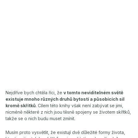
Nejdříve bych chtěla říci, že
v tomto neviditelném světě
existuje mnoho různých druhů bytostí a působících sil
kromě skřítků
. Cílem této knihy však není zabývat se jimi,
nicméně některé z nich jsou těsně spojeny se životem skřítků,
takže se o nich budu muset zmínit.
Musím proto vysvětlit, že existují dvě důležité formy života,