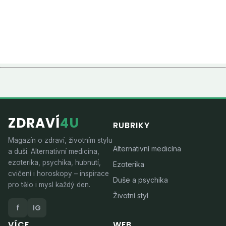
ZDRAVÍ
4U
RUBRIKY
Magazín o zdraví, životním stylu
Alternativní medicína
a duši. Alternativní medicína,
ezoterika, psychika, hubnutí,
Ezoterika
cvičení i horoskopy – inspirace
Duše a psychika
pro tělo i mysl každý den.
Životní styl
f
IG
VÍCE
WEB