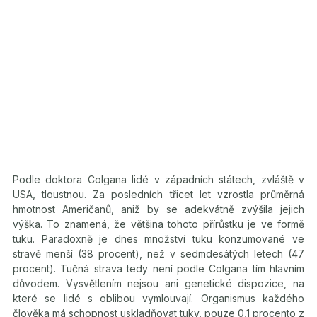
Podle doktora Colgana lidé v západních státech, zvláště v
USA, tloustnou. Za posledních třicet let vzrostla průměrná
hmotnost Američanů, aniž by se adekvátně zvýšila jejich
výška. To znamená, že většina tohoto přírůstku je ve formě
tuku. Paradoxně je dnes množství tuku konzumované ve
stravě menší (38 procent), než v sedmdesátých letech (47
procent). Tučná strava tedy není podle Colgana tím hlavním
důvodem. Vysvětlením nejsou ani genetické dispozice, na
které se lidé s oblibou vymlouvají. Organismus každého
člověka má schopnost uskladňovat tuky, pouze 0,1 procento z