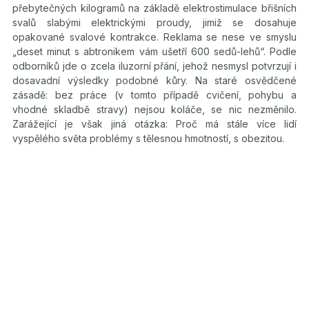
přebytečných kilogramů na základě elektrostimulace břišních
svalů slabými elektrickými proudy, jimiž se dosahuje
opakované svalové kontrakce. Reklama se nese ve smyslu
„deset minut s abtronikem vám ušetří 600 sedů-lehů“. Podle
odborníků jde o zcela iluzorní přání, jehož nesmysl potvrzují i
dosavadní výsledky podobné kůry. Na staré osvědčené
zásadě: bez práce (v tomto případě cvičení, pohybu a
vhodné skladbě stravy) nejsou koláče, se nic nezměnilo.
Zarážející je však jiná otázka: Proč má stále více lidí
vyspělého světa problémy s tělesnou hmotností, s obezitou.