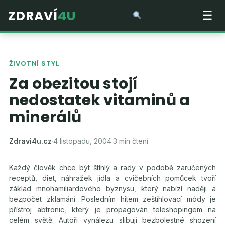
ZDRAVÍ
4U
☰
ŽIVOTNÍ STYL
Za obezitou stojí
nedostatek vitaminů a
minerálů
Zdravi4u.cz
·
4 listopadu, 2004
·
3 min čtení
Každý člověk chce být štíhlý a rady v podobě zaručených
receptů, diet, náhražek jídla a cvičebních pomůcek tvoří
základ mnohamiliardového byznysu, který nabízí naději a
bezpočet zklamání. Posledním hitem zeštíhlovací módy je
přístroj abtronic, který je propagován teleshopingem na
celém světě. Autoři vynálezu slibují bezbolestné shození