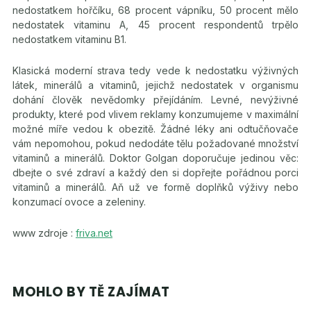
nedostatkem hořčíku, 68 procent vápníku, 50 procent mělo
nedostatek vitaminu A, 45 procent respondentů trpělo
nedostatkem vitaminu B1.
Klasická moderní strava tedy vede k nedostatku výživných
látek, minerálů a vitaminů, jejichž nedostatek v organismu
dohání člověk nevědomky přejídáním. Levné, nevýživné
produkty, které pod vlivem reklamy konzumujeme v maximální
možné míře vedou k obezitě. Žádné léky ani odtučňovače
vám nepomohou, pokud nedodáte tělu požadované množství
vitaminů a minerálů. Doktor Golgan doporučuje jedinou věc:
dbejte o své zdraví a každý den si dopřejte pořádnou porci
vitaminů a minerálů. Aň už ve formě doplňků výživy nebo
konzumací ovoce a zeleniny.
www zdroje :
friva.net
MOHLO BY TĚ ZAJÍMAT