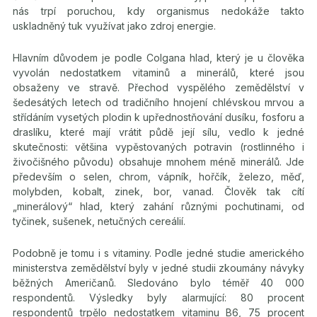
nás trpí poruchou, kdy organismus nedokáže takto
uskladněný tuk využívat jako zdroj energie.
Hlavním důvodem je podle Colgana hlad, který je u člověka
vyvolán nedostatkem vitaminů a minerálů, které jsou
obsaženy ve stravě. Přechod vyspělého zemědělství v
šedesátých letech od tradičního hnojení chlévskou mrvou a
střídáním vysetých plodin k upřednostňování dusíku, fosforu a
draslíku, které mají vrátit půdě její sílu, vedlo k jedné
skutečnosti: většina vypěstovaných potravin (rostlinného i
živočišného původu) obsahuje mnohem méně minerálů. Jde
především o selen, chrom, vápník, hořčík, železo, měď,
molybden, kobalt, zinek, bor, vanad. Člověk tak cítí
„minerálový“ hlad, který zahání různými pochutinami, od
tyčinek, sušenek, netučných cereálií.
Podobně je tomu i s vitaminy. Podle jedné studie amerického
ministerstva zemědělství byly v jedné studii zkoumány návyky
běžných Američanů. Sledováno bylo téměř 40 000
respondentů. Výsledky byly alarmující: 80 procent
respondentů trpělo nedostatkem vitaminu B6, 75 procent