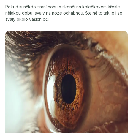
Pokud si někdo zraní nohu a skončí na kolečkovém křesle
nějakou dobu, svaly na noze ochabnou. Stejně to tak je i se
svaly okolo vašich očí.