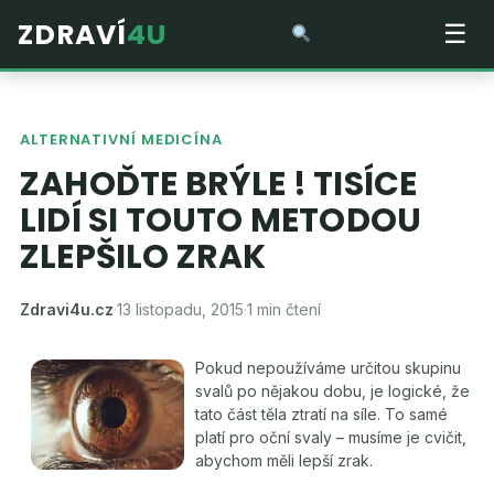
ZDRAVÍ
4U
☰
ALTERNATIVNÍ MEDICÍNA
ZAHOĎTE BRÝLE ! TISÍCE
LIDÍ SI TOUTO METODOU
ZLEPŠILO ZRAK
Zdravi4u.cz
·
13 listopadu, 2015
·
1 min čtení
Pokud nepoužíváme určitou skupinu
svalů po nějakou dobu, je logické, že
tato část těla ztratí na síle. To samé
platí pro oční svaly – musíme je cvičit,
abychom měli lepší zrak.