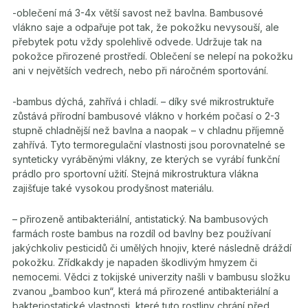
-oblečení má 3-4x větší savost než bavlna. Bambusové
vlákno saje a odpařuje pot tak, že pokožku nevysouší, ale
přebytek potu vždy spolehlivě odvede. Udržuje tak na
pokožce přirozené prostředí. Oblečení se nelepí na pokožku
ani v největších vedrech, nebo při náročném sportování.
-bambus dýchá, zahřívá i chladí. – díky své mikrostruktuře
zůstává přírodní bambusové vlákno v horkém počasí o 2-3
stupně chladnější než bavlna a naopak – v chladnu příjemně
zahřívá. Tyto termoregulační vlastnosti jsou porovnatelné se
synteticky vyráběnými vlákny, ze kterých se vyrábí funkční
prádlo pro sportovní užití. Stejná mikrostruktura vlákna
zajišťuje také vysokou prodyšnost materiálu.
– přirozeně antibakteriální, antistatický. Na bambusových
farmách roste bambus na rozdíl od bavlny bez používaní
jakýchkoliv pesticidů či umělých hnojiv, které následně dráždí
pokožku. Zřídkakdy je napaden škodlivým hmyzem či
nemocemi. Vědci z tokijské univerzity našli v bambusu složku
zvanou „bamboo kun“, která má přirozené antibakteriální a
bakteriostatické vlastnosti, které tuto rostliny chrání před