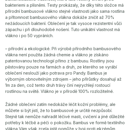
bakteriemi a plísněmi. Testy prokázaly, že díky této složce má
přírodní bambusové vlákno stejné vlastnosti jako sama rostlina
a přítomnost bambusového vlákna dokáže zničit až 70%
nežádoucích bakterií. Oblečení je tak vysoce rezistentní vůči
zápachu i při dlouhodobé nošení. Tuto unikátní vlastnost má
vlákno i po 50 vypráních.
– přírodní a ekologické. Při výrobě přírodního bambusového
vlákna není použita žádná chemie a vlákno je získáno
patentovanou technologií přímo z bambusu. Rostliny jsou
pěstovány pouze na farmách a druh, ze kterého se vyrábí
oblečení neslouží jako potrava pro Pandy. Bambus je
výborným obnovitelným zdrojem – jeho přírůstky dosahují až
1m za den, což tento druh trávy činí nejrychlejí rostoucí
rostlinou na světě. Vlákno je v přírodě 100% rozložitelné.
Žádné oblečení zatím nedokáže léčit kožní problémy, ale
můžete si být jistí, že to bambusové je určitě nezpůsobí.
Stejně tak nemůže nahradit léčivé masti, cvičení a jiné důležité
potřeby k léčbě a péči o pokožku. Bambus ve formě textilního
vlákna Vám však zcela jistě pomůže v boji proti ekzémům,