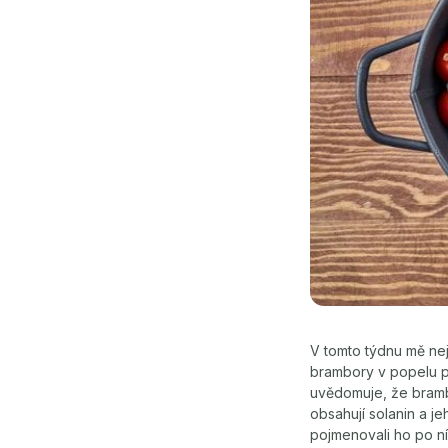
V tomto týdnu mě nej
brambory v popelu po
uvědomuje, že brambor
obsahují solanin a je
pojmenovali ho po ní 