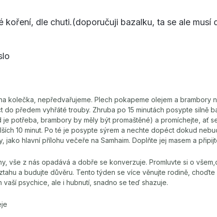
né koření, dle chuti.(doporučuji bazalku, ta se ale musí 
slo
na kolečka, nepředvařujeme. Plech pokapeme olejem a brambory n
t do předem vyhřáté trouby. Zhruba po 15 minutách posypte silně 
 je potřeba, brambory by měly být promaštěné) a promíchejte, ať s
alších 10 minut. Po té je posypte sýrem a nechte dopéct dokud neb
y, jako hlavní přílohu večeře na Samhaim. Doplňte jej masem a připij
uny, vše z nás opadává a dobře se konverzuje. Promluvte si o všem,co
ztahu a budujte důvěru. Tento týden se více věnujte rodině, choďt
 vaší psychice, ale i hubnutí, snadno se teď shazuje.
eje