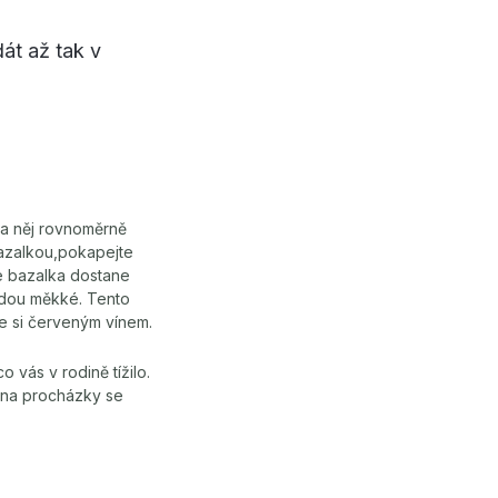
dát až tak v
a něj rovnoměrně
bazalkou,pokapejte
e bazalka dostane
udou měkké. Tento
te si červeným vínem.
 vás v rodině tížilo.
e na procházky se