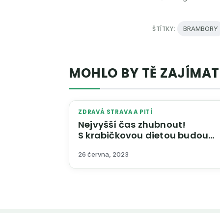
ŠTÍTKY:
BRAMBORY
MOHLO BY TĚ ZAJÍMAT
ZDRAVÁ STRAVA A PITÍ
Nejvyšší čas zhubnout!
S krabičkovou dietou budou
kila dole s chutí, bez dřiny a
26 června, 2023
natrvalo