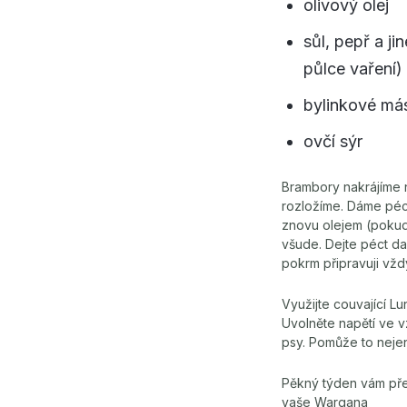
olivový olej
sůl, pepř a ji
půlce vaření)
bylinkové má
ovčí sýr
Brambory nakrájíme 
rozložíme. Dáme péc
znovu olejem (pokud
všude. Dejte péct d
pokrm připravuji vžd
Využijte couvající L
Uvolněte napětí ve v
psy. Pomůže to nejen
Pěkný týden vám př
vaše Wargana