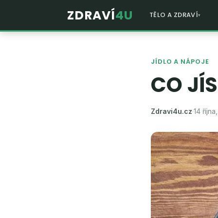
ZDRAVÍ
4U
TĚLO A ZDRAVÍ
JÍDLO A NÁPOJE
CO JÍ
Zdravi4u.cz
·
14 října