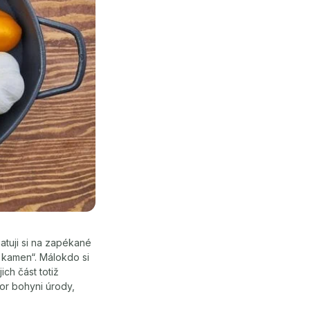
atuji si na zapékané
z kamen“. Málokdo si
ich část totiž
bor bohyni úrody,