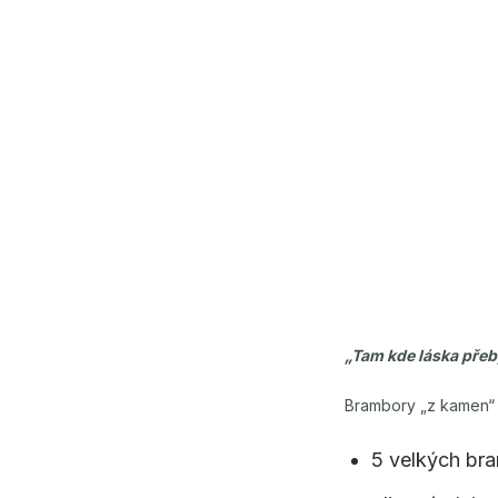
„Tam kde láska přeb
Brambory „z kamen“
5 velkých br