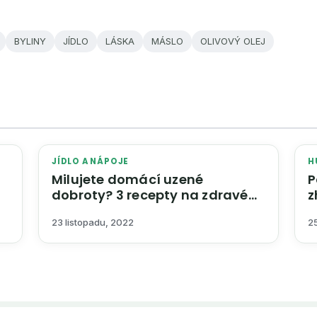
BYLINY
JÍDLO
LÁSKA
MÁSLO
OLIVOVÝ OLEJ
JÍDLO A NÁPOJE
H
Milujete domácí uzené
P
dobroty? 3 recepty na zdravé
z
hlavní chody
23 listopadu, 2022
2