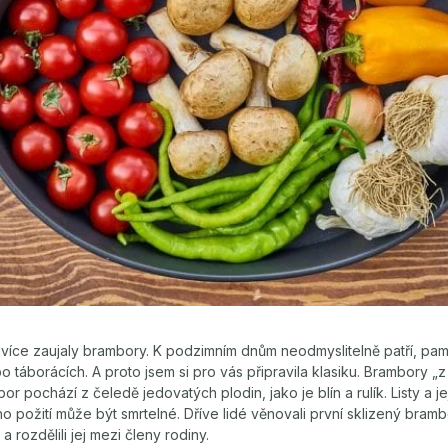
více zaujaly brambory. K podzimním dnům neodmyslitelně patří, pam
 táborácích. A proto jsem si pro vás připravila klasiku. Brambory „
 pochází z čeledě jedovatých plodin, jako je blín a rulík. Listy a jej
ho požití může být smrtelné. Dříve lidé věnovali první sklizený bram
a rozdělili jej mezi členy rodiny.