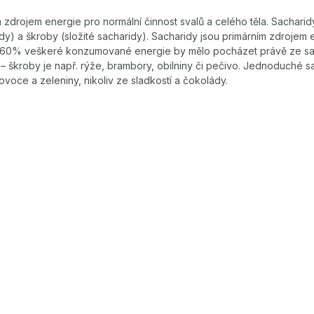
 zdrojem energie pro normální činnost svalů a celého těla. Sacharid
y) a škroby (složité sacharidy). Sacharidy jsou primárním zdrojem e
u. 60% veškeré konzumované energie by mělo pocházet právě ze sa
– škroby je např. rýže, brambory, obilniny či pečivo. Jednoduché 
ovoce a zeleniny, nikoliv ze sladkostí a čokolády.