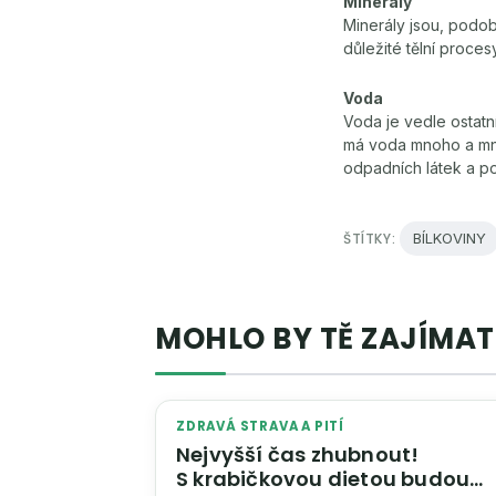
Minerály
Minerály jsou, podobn
důležité tělní proces
Voda
Voda je vedle ostatn
má voda mnoho a mnoh
odpadních látek a po
ŠTÍTKY:
BÍLKOVINY
MOHLO BY TĚ ZAJÍMAT
ZDRAVÁ STRAVA A PITÍ
Nejvyšší čas zhubnout!
S krabičkovou dietou budou