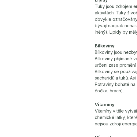
Tuky jsou zdrojem ene
aktivitách. Tuky živ
obvykle označovány 
bývají naopak nenasy
lněný). Lipidy by mě
Bílkoviny
Bílkoviny jsou nezby
Bílkoviny přijímané v
určení zase promění 
Bílkoviny se používa
sacharidů a tuků. As
Potraviny bohaté na 
čočka, hrách).
Vitamíny
Vitamíny v těle vytvá
chemické látky, které
nejsou zdroji energie