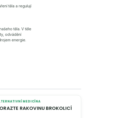
ení těla a regulují
ašeho těla. V těle
oty, odvádění
drojem energie.
LTERNATIVNÍ MEDICÍNA
PORAZTE RAKOVINU BROKOLICÍ