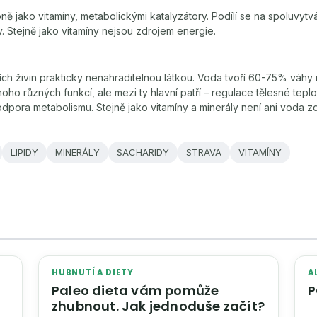
ě jako vitamíny, metabolickými katalyzátory. Podílí se na spoluvytvář
y. Stejně jako vitamíny nejsou zdrojem energie.
ích živin prakticky nenahraditelnou látkou. Voda tvoří 60-75% váhy n
o různých funkcí, ale mezi ty hlavní patří – regulace tělesné tepl
dpora metabolismu. Stejně jako vitamíny a minerály není ani voda z
LIPIDY
MINERÁLY
SACHARIDY
STRAVA
VITAMÍNY
HUBNUTÍ A DIETY
A
Paleo dieta vám pomůže
zhubnout. Jak jednoduše začít?