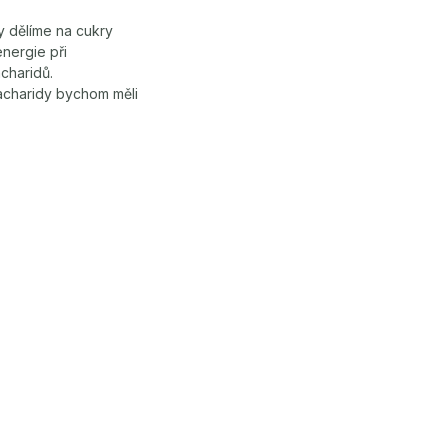
y dělíme na cukry
nergie při
charidů.
sacharidy bychom měli