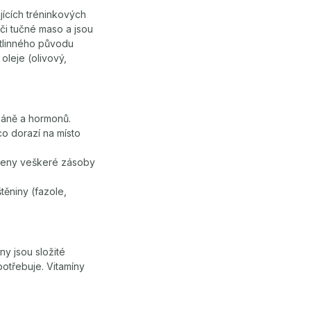
ajících tréninkových
či tučné maso a jsou
stlinného původu
leje (olivový,
káně a hormonů.
co dorazí na místo
páleny veškeré zásoby
těniny (fazole,
ny jsou složité
potřebuje. Vitamíny