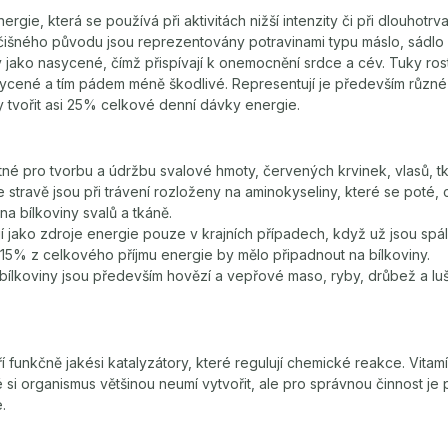
rgie, která se používá při aktivitách nižší intenzity či při dlouhotrv
očišného původu jsou reprezentovány potravinami typu máslo, sádlo 
jako nasycené, čímž přispívají k onemocnění srdce a cév. Tuky ro
cené a tím pádem méně škodlivé. Representují je především různé o
ly tvořit asi 25% celkové denní dávky energie.
tné pro tvorbu a údržbu svalové hmoty, červených krvinek, vlasů, t
e stravě jsou při trávení rozloženy na aminokyseliny, které se poté, 
na bílkoviny svalů a tkáně.
jí jako zdroje energie pouze v krajních případech, když už jsou s
i 15% z celkového příjmu energie by mělo připadnout na bílkoviny.
bílkoviny jsou především hovězí a vepřové maso, ryby, drůbež a luš
ří funkčně jakési katalyzátory, které regulují chemické reakce. Vitamí
 si organismus většinou neumí vytvořit, ale pro správnou činnost je 
.