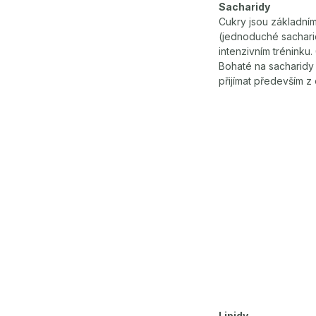
Sacharidy
Cukry jsou základním
(jednoduché sacharid
intenzivním trénink
Bohaté na sacharidy 
přijímat především z 
Lipidy