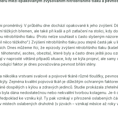
měru mezi opakovaným zvyšováním nitrobřišního tlaku a pevností
velmi proměnlivý. V průběhu dne dochází opakovaně k jeho zvýšení. Dě
ní těžkých břemen, ale také při kašli a při zatlačení na stolici, kdy
u nitrobřišního tlaku. (Proto nelze souhlasit s často slyšeným názor
l něco těžkého“.) Zvýšení nitrobřišního tlaku jsou stejně častá jak u li
tních. Dnes můžeme říci, že epizody zvýšení nitrobřišního tlaku (kaše
 těhotenství, ascites, obezita), které byly a často dnes ještě jsou 
jí v naprosté většině případů situace, kdy se kýla projeví, ale samy 
odující faktor je dnes považována pevnost břišní stěny.
na několika vrstvami svalové a pojivové tkáně různé tloušťky, pevnost
 kýly. Zejména kvalitní pojivová tkáň je důležitým ochranným fakto
áně dospělých s kýlou a zdravých jedinců. Studie prokázala zřetelně n
á byla dána nedostatečnou nebo nekvalitní tvorbou kolagenu. Je-li o
ředpoklad ke vzniku kýl. Ty pak vznikají v přirozeně oslabených čás
v místech oslabených druhotně (v jizvách – vznikají měsíce až roky v