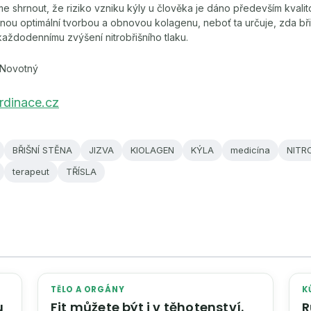
shrnout, že riziko vzniku kýly u člověka je dáno především kvalit
ěnou optimální tvorbou a obnovou kolagenu, neboť ta určuje, zda břiš
aždodennímu zvýšení nitrobřišního tlaku.
 Novotný
dinace.cz
BŘIŠNÍ STĚNA
JIZVA
KIOLAGEN
KÝLA
medicína
NITR
terapeut
TŘÍSLA
TĚLO A ORGÁNY
K
u
Fit můžete být i v těhotenství.
R