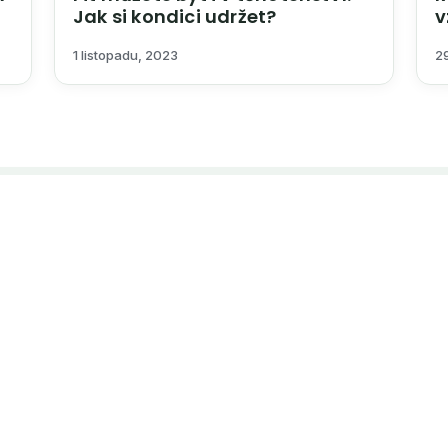
Jak si kondici udržet?
v
1 listopadu, 2023
29