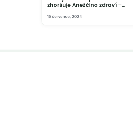
zhoršuje Anežčino zdraví –
pomozme jí.
15 července, 2024