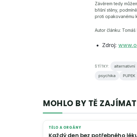
Závěrem tedy můžeme 
břišní stěny, podmín
proti opakovanému k
Autor článku: Tomáš
Zdroj:
www.or
ŠTÍTKY:
alternativní
psychika
PUPEK
MOHLO BY TĚ ZAJÍMAT
TĚLO A ORGÁNY
Každý den bez potřebného lék