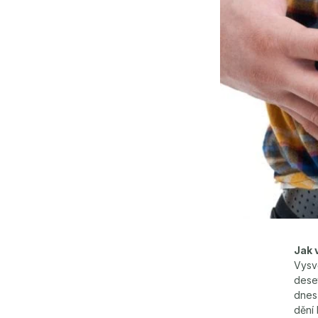
Jak 
Vysv
deset
dnes 
dění