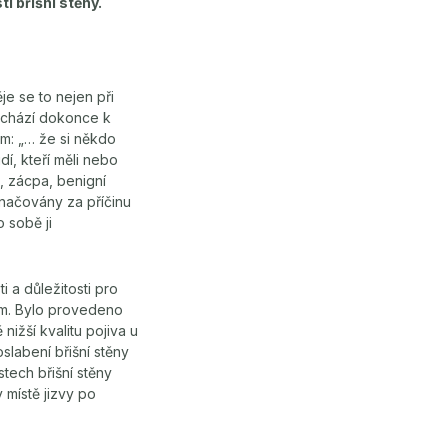
 břišní stěny.
je se to nejen při
 dochází dokonce k
em: „… že si někdo
dí, kteří měli nebo
l, zácpa, benigní
označovány za příčinu
o sobě ji
i a důležitosti pro
rem. Bylo provedeno
ižší kvalitu pojiva u
slabení břišní stěny
tech břišní stěny
 místě jizvy po