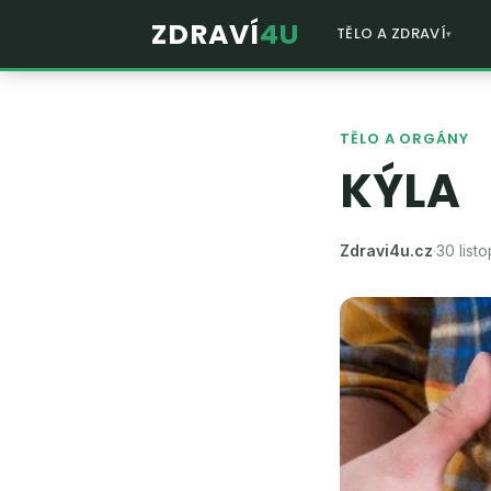
ZDRAVÍ
4U
TĚLO A ZDRAVÍ
TĚLO A ORGÁNY
KÝLA
Zdravi4u.cz
·
30 list