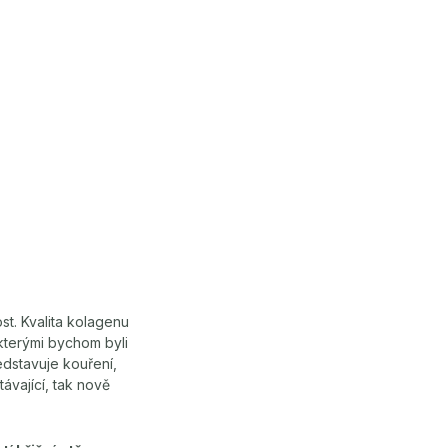
st. Kvalita kolagenu
kterými bychom byli
ředstavuje kouření,
távající, tak nově