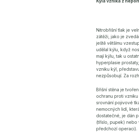
Kýla vzniká z nepo
Nitrobřišní tlak je 
zátěži, jako je zvedá
ještě většímu vzestup
udělal kýlu, když nosi
mají kýlu, tak u osta
hyperplasie prostaty,
vzniku kýl, představu
nezpůsobují. Za rozh
Břišní stěna je tvoře
ochranu proti vzniku
srovnání pojivové tk
nemocných lidí, kter
dostatečné, je dán p
(tříslo, pupek) nebo 
předchozí operaci).