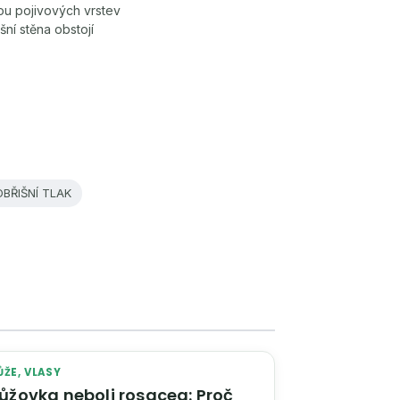
ou pojivových vrstev
ní stěna obstojí
OBŘIŠNÍ TLAK
ŮŽE, VLASY
ůžovka neboli rosacea: Proč