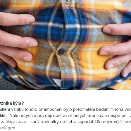
vzniká kýla?
ětlení vzniku tohoto onemocnění bylo předmětem bádání mnoha v
iletí. Nalezených a později opět zavrhnutých teorií bylo nespočet.
začínají nové i starší poznatky do sebe zapadat. Dle nejnovější teori
 kolagen.