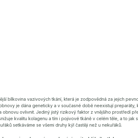
ější bílkovina vazivových tkání, která je zodpovědná za jejich pevno
obnovy je dána geneticky a v současné době neexistují preparáty, 
a obnovu ovlivnit. Jediný jistý rizikový faktor z vnějšího prostředí p
nižuje kvalitu kolagenu a tím i pojivové tkáně v celém těle, a to jak s
kuřáků setkáváme se všemi druhy kýl častěji než u nekuřáků.