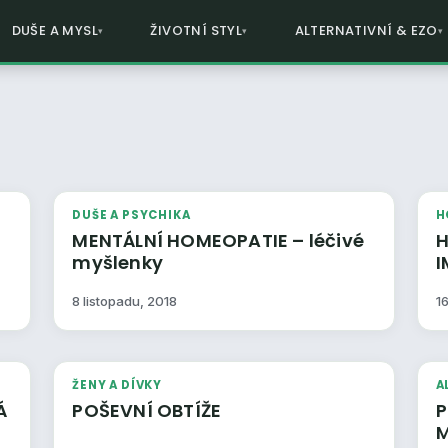
DUŠE A MYSL
ŽIVOTNÍ STYL
ALTERNATIVNÍ & EZO
DUŠE A PSYCHIKA
H
MENTÁLNÍ HOMEOPATIE – léčivé
HO
myšlenky
8 listopadu, 2018
1
ŽENY A DÍVKY
A
Á
POŠEVNÍ OBTÍŽE
P
M