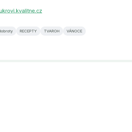
krovi.kvalitne.cz
dobroty
RECEPTY
TVAROH
VÁNOCE