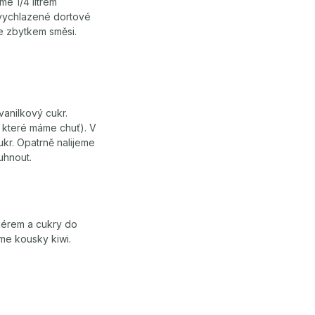
me 1/4 litrem
vychlazené dortové
e zbytkem směsi.
vanilkový cukr.
 které máme chuť). V
kr. Opatrně nalijeme
uhnout.
kérem a cukry do
e kousky kiwi.