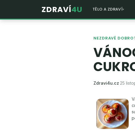
ZDRAVÍ
4U
TĚLO A ZDRAVÍ
NEZDRAVÉ DOBRO
VÁNOC
CUKRO
Zdravi4u.cz
·
25 list
V
c
s
p