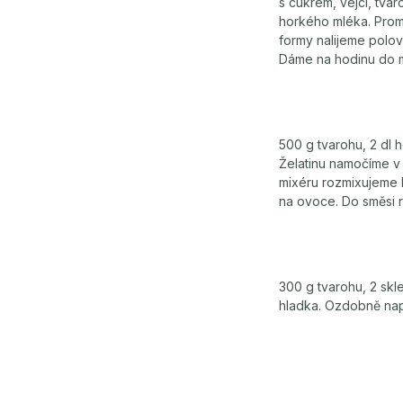
s cukrem, vejci, tvar
horkého mléka. Prom
formy nalijeme polo
Dáme na hodinu do 
500 g tvarohu, 2 dl 
Želatinu namočíme v 
mixéru rozmixujeme h
na ovoce. Do směsi 
300 g tvarohu, 2 skl
hladka. Ozdobně nap