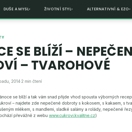
DUŠE A MYSL
ŽIVOTNÍ STYL
ALTERNATIVNÍ & EZO
TY
E SE BLÍŽÍ – NEPEČE
VÍ – TVAROHOVÉ
opadu, 2014
·
2 min čtení
ánoce se blíží a tak vám snad přijde vhod spousta výborných rece
ukroví – najdete zde nepečené dobroty s kokosem, s kakaem, s tva
ušeným mlékem, s mandlemi, sladké salámy a rolády, nepečené řezy
ochází převážně z webu
www.cukrovi.kvalitne.cz
)