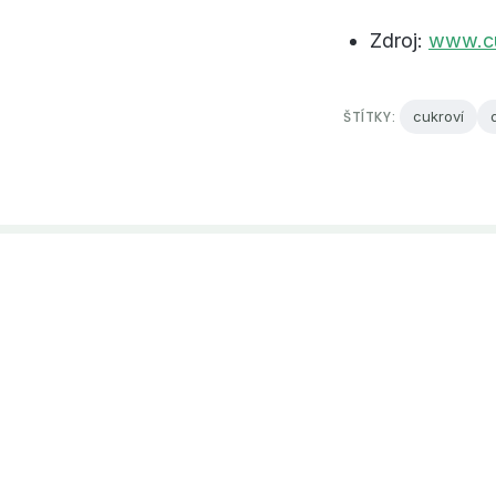
Zdroj:
www.cu
ŠTÍTKY:
cukroví