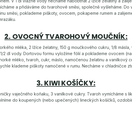
ohem. V 1 dl vlažné vody necháme nabobtnat 2 lžíce želatiny a zalije
ícháme a přidáváme do tvarohové směsi, společně vyšleháme. Do 
vinu směsi, poklademe piškoty, ovocem, pokapeme rumem a zalijem
mrazáku.
2. OVOCNÝ TVAROHOVÝ MOUČNÍK:
horkého mléka, 2 lžíce želatiny, 150 g moučkového cukru, 1/8 másla, 
1/2 dl vody. Dortovou formu vyložíme fólií a poklademe ovocem (na
orké mléko, tvaroh, cukr, máslo, namočenou želatinu a vanilkový cu
rychle klademe piškoty namočené v rumu. Necháme v chladničce zt
3. KIWI KOŠÍČKY:
eničky vaječného koňaku, 3 vanilkové cukry. Tvaroh vymícháme s li
lníme do koupených (nebo upečených) lineckých košíčků, ozdobím