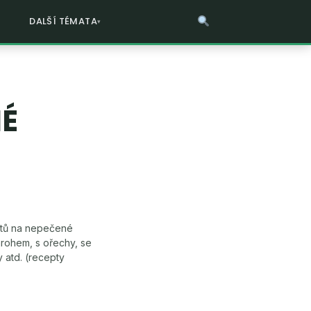
DALŠÍ TÉMATA
NÉ
ptů na nepečené
rohem, s ořechy, se
 atd. (recepty