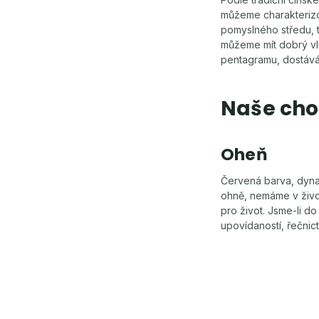
můžeme charakterizov
pomyslného středu, t
můžeme mít dobrý vl
pentagramu, dostává
Naše cho
Oheň
Červená barva, dynam
ohně, nemáme v život
pro život. Jsme-li d
upovídaností, řečnic