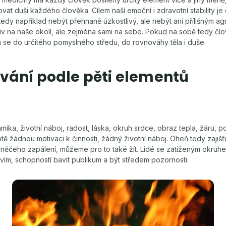
at duši každého člověka. Cílem naší emoční i zdravotní stability je
edy například nebýt přehnaně úzkostlivý, ale nebýt ani přílišným a
iv na naše okolí, ale zejména sami na sebe. Pokud na sobě tedy čl
 se do určitého pomyslného středu, do rovnováhy těla i duše.
vání podle pěti elementů
ika, životní náboj, radost, láska, okruh srdce, obraz tepla, žáru, 
ě žádnou motivaci k činnosti, žádný životní náboj. Oheň tedy zajišťu
o něčeho zapálení, můžeme pro to také žít. Lidé se zatíženým okruh
tvím, schopností bavit publikum a být středem pozornosti.