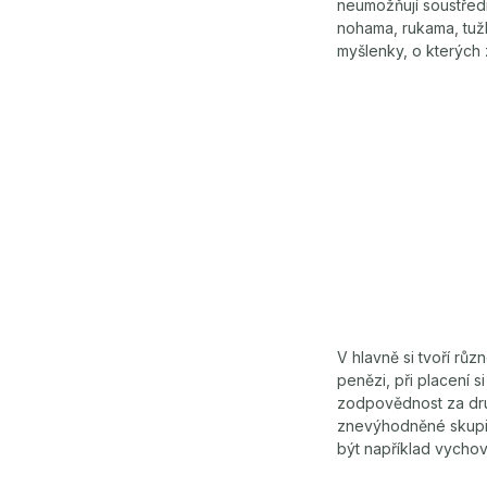
neumožňují soustřed
nohama, rukama, tužko
myšlenky, o kterých 
V hlavně si tvoří růz
penězi, při placení s
zodpovědnost za druh
znevýhodněné skupi
být například vychov