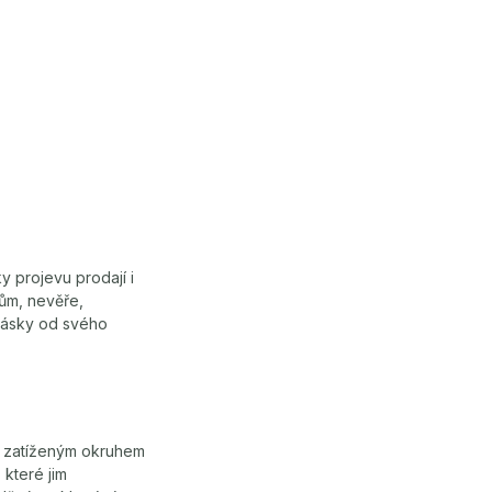
y projevu prodají i
dům, nevěře,
 lásky od svého
se zatíženým okruhem
 které jim