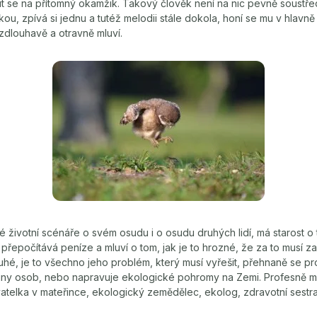
it se na přítomný okamžik. Takový člověk není na nic pevně soustř
u, zpívá si jednu a tutéž melodii stále dokola, honí se mu v hlavně 
zdlouhavě a otravně mluví.
né životní scénáře o svém osudu i o osudu druhých lidí, má starost o
i přepočítává peníze a mluví o tom, jak je to hrozné, že za to musí za
é, je to všechno jeho problém, který musí vyřešit, přehnaně se pro
ny osob, nebo napravuje ekologické pohromy na Zemi. Profesně m
atelka v mateřince, ekologický zemědělec, ekolog, zdravotní sestra,