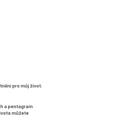
ění pro můj život.
ih a pentagram
života můžete