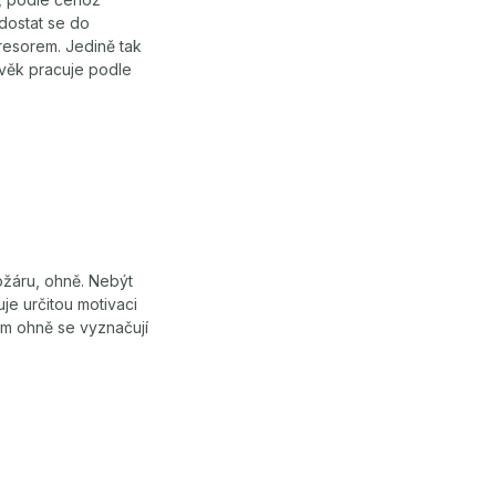
 dostat se do
gresorem. Jedině tak
ověk pracuje podle
požáru, ohně. Nebýt
je určitou motivaci
em ohně se vyznačují