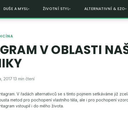
DUŠE A MYSL
ŽIVOTNÍ STYL
ALTERNATIVNÍ & EZO
DICÍNA
GRAM V OBLASTI NAŠ
IKY
a, 2017
·
13 min čtení
ntagram. V řadách alternativců se s tímto pojmem setkáváme již zce
ousta metod pro pochopení vlastního těla, ale i pro pochopení vzor
ntagram vstoupil i do mého života.