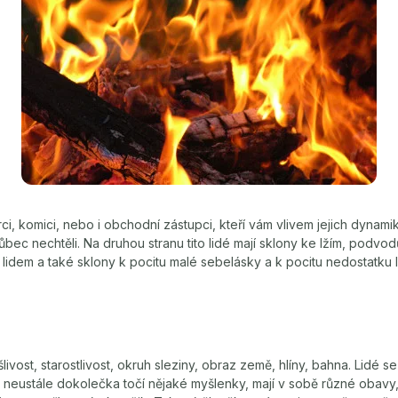
ci, komici, nebo i obchodní zástupci, kteří vám vlivem jejich dynamik
 vůbec nechtěli. Na druhou stranu tito lidé mají sklony ke lžím, podvo
lidem a také sklony k pocitu malé sebelásky a k pocitu nedostatku
ivost, starostlivost, okruh sleziny, obraz země, hlíny, bahna. Lidé 
 neustále dokolečka točí nějaké myšlenky, mají v sobě různé obavy,