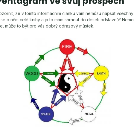
 Pentagram ve svůj prospěch
pozornit, že v tomto informačním článku vám nemůžu napsat všechn
 se o něm celé knihy a já to mám shrnout do deseti odstavců? Nem
te, může to být pro vás dobrý odrazový můstek.