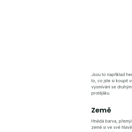
Jsou to například her
to, co jste si koupit
vysmívání se druhým 
protějšku.
Země
Hnědá barva, přemýšl
země si ve své hlavě