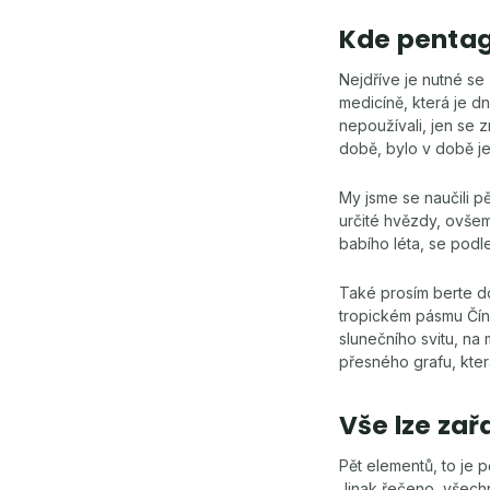
Kde pentag
Nejdříve je nutné se
medicíně, která je d
nepoužívali, jen se 
době, bylo v době je
My jsme se naučili p
určité hvězdy, ovšem
babího léta, se podl
Také prosím berte do
tropickém pásmu Číny
slunečního svitu, na 
přesného grafu, kter
Vše lze zař
Pět elementů, to je 
Jinak řečeno, všechno