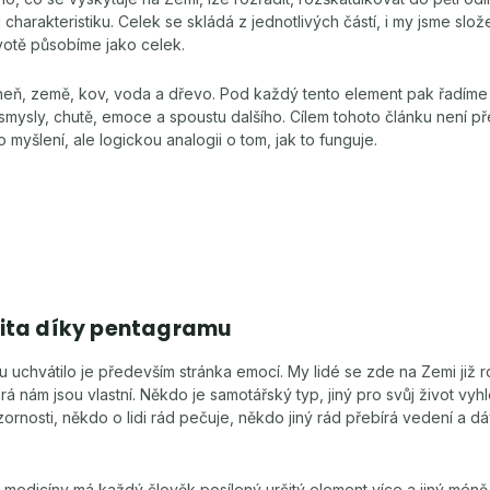
charakteristiku. Celek se skládá z jednotlivých částí, i my jsme slož
ivotě působíme jako celek.
oheň, země, kov, voda a dřevo. Pod každý tento element pak řadíme
, smysly, chutě, emoce a spoustu dalšího. Cílem tohoto článku není p
myšlení, ale logickou analogii o tom, jak to funguje.
lita díky pentagramu
uchvátilo je především stránka emocí. My lidé se zde na Zemi již r
erá nám jsou vlastní. Někdo je samotářský typ, jiný pro svůj život vyh
ornosti, někdo o lidi rád pečuje, někdo jiný rád přebírá vedení a d
é medicíny má každý člověk posílený určitý element více a jiný mén