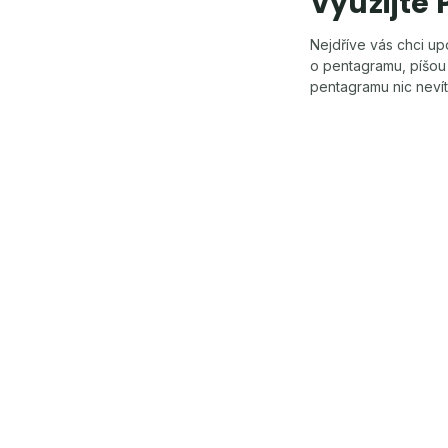
Využijte
Nejdříve vás chci u
o pentagramu, píšou
pentagramu nic neví