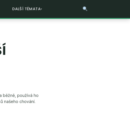
DALŠÍ TÉMATA
Í
la běžně, používá ho
ců našeho chování.