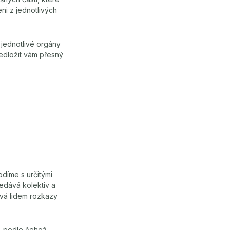
eni z jednotlivých
 jednotlivé orgány
ředložit vám přesný
odíme s určitými
ledává kolektiv a
ává lidem rozkazy
ě, podle čehož