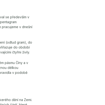
íval se především v
o pentagram
ým pracujeme v dnešní
pení (odtud gram), do
 přiřazuje do období
ícími čtyřmi živly.
rném pásmu Číny a v
ůznou délkou
 pravidla v podobě
škerého dění na Zemi.
šných částí, které