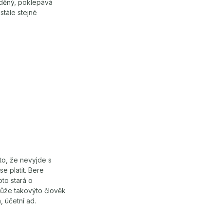
eděný, poklepává
stále stejné
 to, že nevyjde s
se platit. Bere
to stará o
ůže takovýto člověk
 účetní ad.