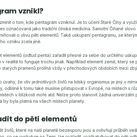
ram vznikl?
 zmínit o tom, kde pentagram vzniknul. Je to učení Staré Číny a využ
nes označovaná jako tradiční čínská medicína. Samotní Číňané slov
zmiňovali o vlivu pěti elementů. Také uskupení pentagramu, se kter
ho vzniku zcela jiné.
ět elementů (odtud penta) zařadit přesně za sebe do určitého usku
 v realitě to funguje trochu jinak. Například element země, který se
e starých pramenů prolíná vždy v přechodových obdobích mezi zbývaj
 úvahy, že vliv jednotlivých živlů na lidský organismus je jiný v mí
, odlišně k tomu také musíme přistupovat v Evropě, na místech s r
místech v blízkosti moře atd. Nelze proto stanovit žádná univerzální
á by byla platná na všech místech planety.
adit do pěti elementů
pět živlů, které na naší planetě bezesporu jsou a ovlivňují průběh ve
, co se vyskytuje na Zemi, lze rozřadit, rozškatulkovat do pěti odli