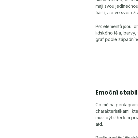
mají svou jedinečnou 
částí, ale ve svém ž
Pět elementů jsou: 
lidského těla, barvy
graf podle západního 
Emoční stabi
Co mě na pentagramu 
charakteristikami, kt
musí být středem poz
atd.
Podle tradiční čínsk