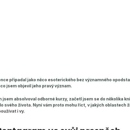
ce připadal jako něco esoterického bez významného opodstatn
 co jsem objevil jeho pravý význam.
jsem absolvoval odborné kurzy, začetl jsem se do několika kn
do svého života. Nyní vám proto mohu říct, v jakých oblastech 
užívat i vy.